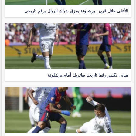
الأعلى خلال قرن.. برشلونة يمزق شباك الريال برقم تاريخي
مبابي يكسر رقما تاريخيا بهاتريك أمام برشلونة