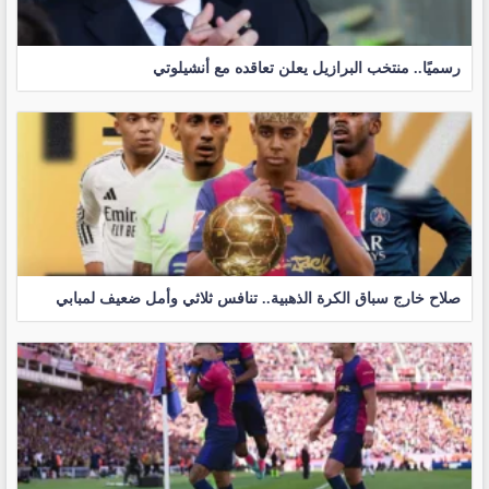
رسميًا.. منتخب البرازيل يعلن تعاقده مع أنشيلوتي
صلاح خارج سباق الكرة الذهبية.. تنافس ثلاثي وأمل ضعيف لمبابي