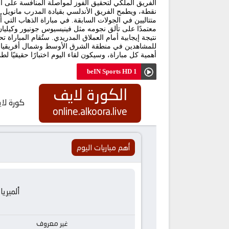
نقطة، ويطمح الفريق الأندلسي بقيادة المدرب مانويل ب
معتمدًا على تألق نجومه مثل فينيسيوس جونيور وكيليان 
نتيجة إيجابية أمام العملاق المدريدي. ستُقام المباراة ت
أهمية كل مباراة، وسيكون لقاء اليوم اختبارًا حقيقيًا 
beIN Sports HD 1