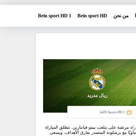
من نحن
Bein sport HD
Bein sport HD 1
ريال مدريد
beIN Sports HD 1
راة
مرتقبة على ملعب بينتو فيامارين. تنطلق المباراة
جدول الترتيب برصيد 54 نقطة، متساويًا مع برشلونة المتصدر بفارق الأهداف، ويسعى