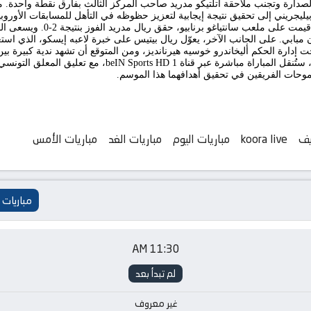
يليجريني إلى تحقيق نتيجة إيجابية لتعزيز حظوظه في التأهل للمسابقات الأوروب
متتاليين في الجولات السابقة. في م
مبابي. على الجانب الآخر، يعوّل ريال بيتيس على خبرة لاعبه إيسكو، الذي استعا
حت إدارة الحكم أليخاندرو خوسيه هيرنانديز، ومن المتوقع أن تشهد ندية كبيرة بين ا
للمشاهدين في منطقة الشرق الأوسط وشمال أفريقيا، ستُنقل المبا
لطموحات الفريقين في تحقيق أهدافهما هذا الموسم.