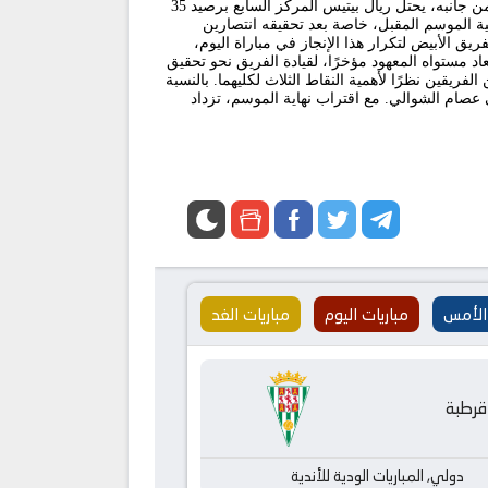
الفريق الملكي لتحقيق الفوز لمواصلة المنافسة على الصدارة وتجنب ملاحقة أتلتيكو مدريد صاحب المركز الثالث بفارق نقطة واحدة. من جانبه، يحتل ريال بيتيس المركز السابع برصيد 35
ية الموسم المقبل، خاصة بعد تحقيقه انتصارين
باراة الذهاب التي أُقيمت على ملعب سانتياغو برنابيو، حقق ريال مدريد الفوز بنتيجة 2-0. ويسعى الفريق الأبيض لتكرار هذا الإنجاز في مباراة اليوم،
د مستواه المعهود مؤخرًا، لقيادة الفريق نحو تحقيق
لفريقين نظرًا لأهمية النقاط الثلاث لكليهما. بالنسبة
راة مباشرة عبر قناة beIN Sports HD 1، مع تعليق المعلق التونسي عصام الشوالي. مع اقتراب نهاية الموسم، تزداد