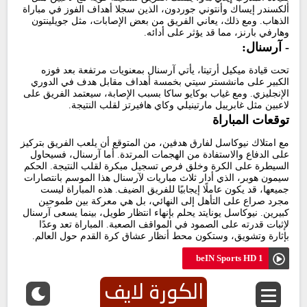
ألكسندر إيساك وأنتوني جوردون، الذين سجلا أهداف الفوز في مباراة
الذهاب. ومع ذلك، يعاني الفريق من بعض الإصابات، مثل جويلينتون
وهارفي بارنز، مما قد يؤثر على أدائه.
- آرسنال:
تحت قيادة ميكيل أرتيتا، يأتي آرسنال بمعنويات مرتفعة بعد فوزه
الكبير على مانشستر سيتي بخمسة أهداف مقابل هدف في الدوري
الإنجليزي. ومع غياب بوكايو ساكا بسبب الإصابة، سيعتمد الفريق على
لاعبين مثل غابرييل مارتينيلي وكاي هافيرتز لقلب النتيجة.
توقعات المباراة
مع امتلاك نيوكاسل لفارق هدفين، من المتوقع أن يلعب الفريق بتركيز
على الدفاع والاستفادة من الهجمات المرتدة. أما آرسنال، فسيحاول
السيطرة على الكرة وخلق فرص تسجيل مبكرة لقلب النتيجة. الحكم
سيمون هوبر، الذي أدار ثلاث مباريات لآرسنال هذا الموسم بانتصارات
جميعها، قد يكون عاملًا إيجابيًا للفريق الضيف. هذه المباراة ليست
مجرد صراع على التأهل إلى النهائي، بل هي معركة بين طموحين
كبيرين. نيوكاسل يونايتد يحلم بإنهاء انتظار طويل، بينما يسعى آرسنال
لإثبات قدرته على الصمود في المواقف الصعبة. المباراة تعد وعدًا
بإثارة وتشويق، وستكون محط أنظار عشاق كرة القدم حول العالم.
beIN Sports HD 1