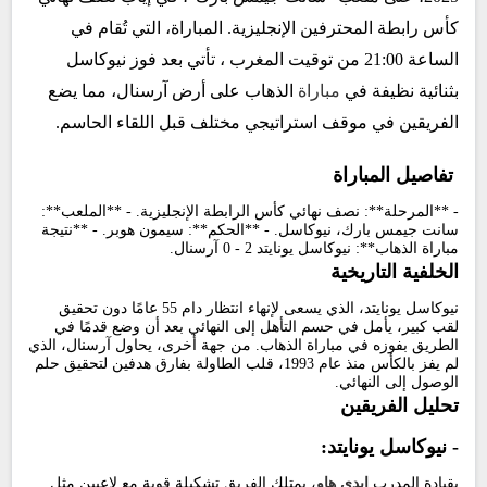
كأس رابطة المحترفين الإنجليزية. المباراة، التي تُقام في
الساعة 21:00 من توقيت المغرب ، تأتي بعد فوز نيوكاسل
بثنائية نظيفة في
مباراة
الذهاب على أرض آرسنال، مما يضع
الفريقين في موقف استراتيجي مختلف قبل اللقاء الحاسم.
تفاصيل المباراة
- **المرحلة**: نصف نهائي كأس الرابطة الإنجليزية. - **الملعب**:
سانت جيمس بارك، نيوكاسل. - **الحكم**: سيمون هوبر. - **نتيجة
مباراة الذهاب**: نيوكاسل يونايتد 2 - 0 آرسنال.
الخلفية التاريخية
نيوكاسل يونايتد، الذي يسعى لإنهاء انتظار دام 55 عامًا دون تحقيق
لقب كبير، يأمل في حسم التأهل إلى النهائي بعد أن وضع قدمًا في
الطريق بفوزه في مباراة الذهاب. من جهة أخرى، يحاول آرسنال، الذي
لم يفز بالكأس منذ عام 1993، قلب الطاولة بفارق هدفين لتحقيق حلم
الوصول إلى النهائي.
تحليل الفريقين
-
نيوكاسل يونايتد:
بقيادة المدرب
إيدي هاو
، يمتلك الفريق تشكيلة قوية مع لاعبين مثل