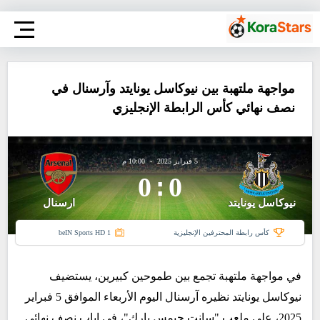
مواجهة ملتهبة بين نيوكاسل يونايتد وآرسنال في
نصف نهائي كأس الرابطة الإنجليزي
5 فبراير 2025
-
10:00 م
0
:
0
نيوكاسل يونايتد
ارسنال
كأس رابطة المحترفين الإنجليزية
beIN Sports HD 1
في مواجهة ملتهبة تجمع بين طموحين كبيرين، يستضيف
نيوكاسل يونايتد نظيره آرسنال اليوم الأربعاء الموافق 5 فبراير
2025، على ملعب "سانت جيمس بارك"، في إياب نصف نهائي