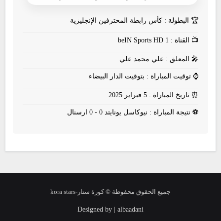
🏆
البطولة : كأس رابطة المحترفين الإنجليزية
📺
القناة : beIN Sports HD 1
🎤
المعلق : علي محمد علي
⌚
توقيت المباراة : بتوقيت الدار البيضاء
⏰
تاريخ المباراة : 5 فبراير 2025
⚽
نتيجة المباراة : نيوكاسل يونايتد 0 - 0 ارسنال
جميع الحقوق محفوظة © كورة ستار-kora stars
Designed by | albaadani