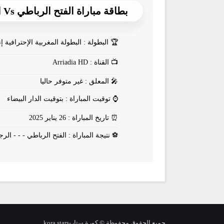
بطاقة مباراة الفتح الرباطي Vs الرجاء البيضاوي
🏆
البطولة : البطولة المغربية الإحترافية إ
📺
القناة : Arriadia HD
🎤
المعلق : غير متوفر حاليا
⌚
توقيت المباراة : بتوقيت الدار البيضاء
⏰
تاريخ المباراة : 26 يناير 2025
⚽
نتيجة المباراة : الفتح الرباطي - - - الرج
جميع الحقوق محفوظة © كورة ستار-kora stars