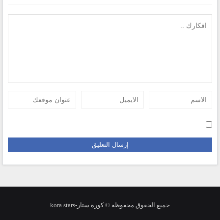
جميع الحقوق محفوظة © كورة ستار-kora stars