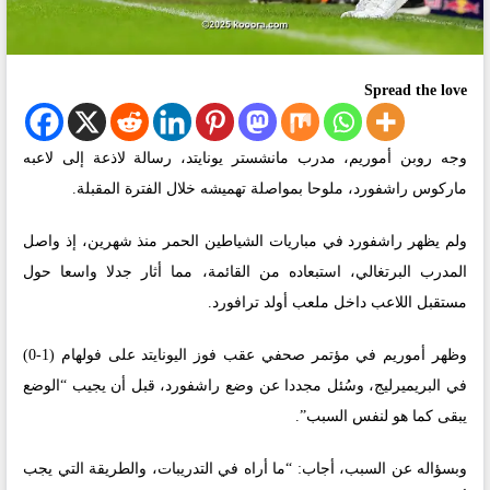
Spread the love
وجه روبن أموريم، مدرب مانشستر يونايتد، رسالة لاذعة إلى لاعبه
ماركوس راشفورد، ملوحا بمواصلة تهميشه خلال الفترة المقبلة.
ولم يظهر راشفورد في مباريات الشياطين الحمر منذ شهرين، إذ واصل
المدرب البرتغالي، استبعاده من القائمة، مما أثار جدلا واسعا حول
مستقبل اللاعب داخل ملعب أولد ترافورد.
وظهر أموريم في مؤتمر صحفي عقب فوز اليونايتد على فولهام (1-0)
في البريميرليج، وسُئل مجددا عن وضع راشفورد، قبل أن يجيب “الوضع
يبقى كما هو لنفس السبب”.
وبسؤاله عن السبب، أجاب: “ما أراه في التدريبات، والطريقة التي يجب