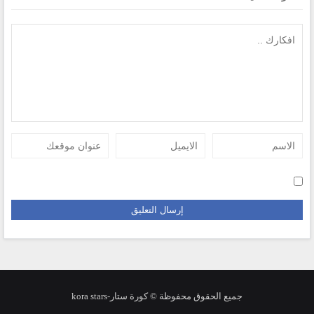
جميع الحقوق محفوظة © كورة ستار-kora stars