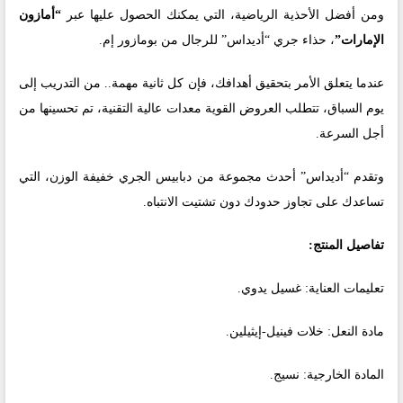
ومن أفضل الأحذية الرياضية، التي يمكنك الحصول عليها عبر
“أمازون
الإمارات”
، حذاء جري “أديداس” للرجال من بومازور إم.
عندما يتعلق الأمر بتحقيق أهدافك، فإن كل ثانية مهمة.. من التدريب إلى
يوم السباق، تتطلب العروض القوية معدات عالية التقنية، تم تحسينها من
أجل السرعة.
وتقدم “أديداس” أحدث مجموعة من دبابيس الجري خفيفة الوزن، التي
تساعدك على تجاوز حدودك دون تشتيت الانتباه.
تفاصيل المنتج:
تعليمات العناية: غسيل يدوي.
مادة النعل: خلات فينيل-إيثيلين.
المادة الخارجية: نسيج.