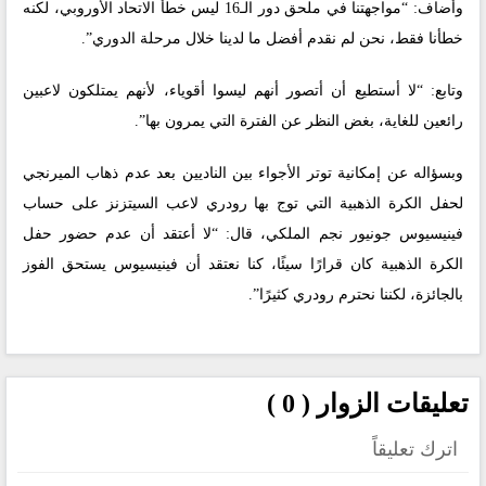
وأضاف: “مواجهتنا في ملحق دور الـ16 ليس خطأ الاتحاد الأوروبي، لكنه
خطأنا فقط، نحن لم نقدم أفضل ما لدينا خلال مرحلة الدوري”.
وتابع: “لا أستطيع أن أتصور أنهم ليسوا أقوياء، لأنهم يمتلكون لاعبين
رائعين للغاية، بغض النظر عن الفترة التي يمرون بها”.
وبسؤاله عن إمكانية توتر الأجواء بين الناديين بعد عدم ذهاب الميرنجي
لحفل الكرة الذهبية التي توج بها رودري لاعب السيتزنز على حساب
فينيسيوس جونيور نجم الملكي، قال: “لا أعتقد أن عدم حضور حفل
الكرة الذهبية كان قرارًا سيئًا، كنا نعتقد أن فينيسيوس يستحق الفوز
بالجائزة، لكننا نحترم رودري كثيرًا”.
تعليقات الزوار ( 0 )
اترك تعليقاً