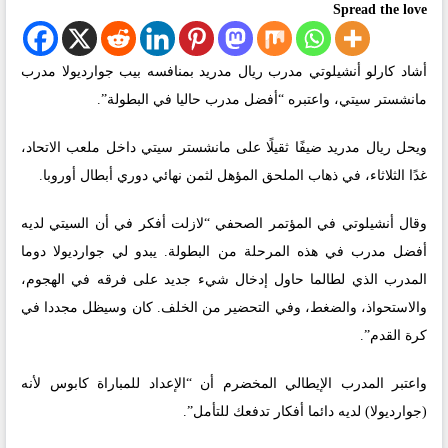
Spread the love
أشاد كارلو أنشيلوتي مدرب ريال مدريد بمنافسه بيب جوارديولا مدرب
مانشستر سيتي، واعتبره “أفضل مدرب حاليا في البطولة”.
ويحل ريال مدريد ضيفًا ثقيلًا على مانشستر سيتي داخل ملعب الاتحاد،
غدًا الثلاثاء، في ذهاب الملحق المؤهل لثمن نهائي دوري أبطال أوروبا.
وقال أنشيلوتي في المؤتمر الصحفي “لازلت أفكر في أن السيتي لديه
أفضل مدرب في هذه المرحلة من البطولة. يبدو لي جوارديولا دوما
المدرب الذي لطالما حاول إدخال شيء جديد على فرقه في الهجوم،
والاستحواذ، والضغط، وفي التحضير من الخلف. كان وسيظل مجددا في
كرة القدم”.
واعتبر المدرب الإيطالي المخضرم أن “الإعداد للمباراة كابوس لأنه
(جوارديولا) لديه دائما أفكار تدفعك للتأمل”.