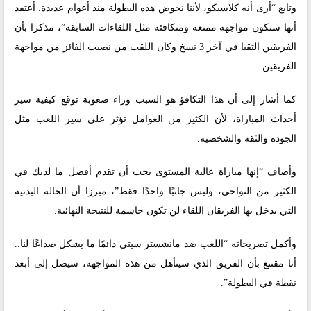
وتابع “أرى أنه كلاسيكو، لأننا نخوض هذه البطولة منذ أعوام عديدة. أعتقد
أنها ستكون مواجهة ممتعة ومتكافئة مثل اللقاءات السابقة”، مذكرا بأن
الفريقين التقيا في آخر 3 نسخ وكان اللقب من نصيب الفائز من مواجهة
الفريقين.
كما أشار إلى أن هذا التكافؤ هو السبب وراء صعوبة توقع كيفية سير
أحداث المباراة، لأن الكثير من العوامل تؤثر على سير اللعب مثل
الجودة والثقة والشخصية.
وأضاف “إنها مباراة عالية المستوى يجب أن تقدم أفضل ما لديك في
الكثير من النواحي، وليس جانبًا واحدًا فقط”، مبرزا أن الحالة البدنية
التي يدخل بها الفريقان اللقاء لن تكون حاسمة للنتيجة النهائية.
وأكمل تصريحاته “اللعب ضد مانشستر سيتي دائمًا ما يشكل صداعًا لنا..
أنا مقتنع بأن الفريق الذي سيتأهل من هذه المواجهة، سيصل إلى أبعد
نقطة في البطولة”.