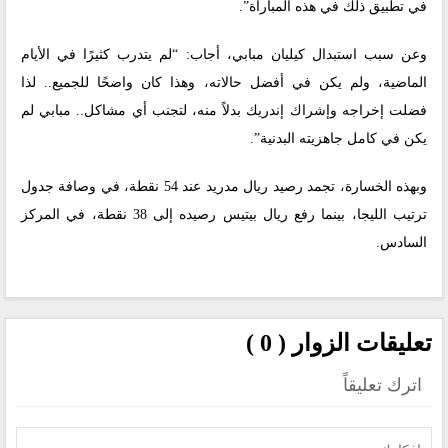
في تطبيق ذلك في هذه المباراة”.
وعن سبب استبدال كيليان مبابي، أجاب: “لم يتدرب كثيرًا في الأيام
الماضية، ولم يكن في أفضل حالاته، وهذا كان واضحًا للجميع.. لذا
فضلت إخراجه وإشراك إندريك بدلاً منه، لتجنب أي مشاكل.. مبابي لم
يكن في كامل جاهزيته البدنية”.
وبهذه الخسارة، تجمد رصيد ريال مدريد عند 54 نقطة، في وصافة جدول
ترتيب الليجا، بينما رفع ريال بيتيس رصيده إلى 38 نقطة، في المركز
السادس.
تعليقات الزوار ( 0 )
اترك تعليقاً