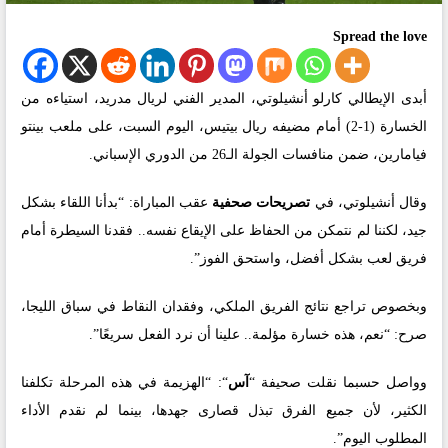
Spread the love
أبدى الإيطالي كارلو أنشيلوتي، المدير الفني لريال مدريد، استياءه من
الخسارة (1-2) أمام مضيفه ريال بيتيس، اليوم السبت، على ملعب بينتو
فيامارين، ضمن منافسات الجولة الـ26 من الدوري الإسباني.
وقال أنشيلوتي، في
تصريحات صحفية
عقب المباراة: “بدأنا اللقاء بشكل
جيد، لكننا لم نتمكن من الحفاظ على الإيقاع نفسه.. فقدنا السيطرة أمام
فريق لعب بشكل أفضل، واستحق الفوز”.
وبخصوص تراجع نتائج الفريق الملكي، وفقدان النقاط في سباق الليجا،
صرح: “نعم، هذه خسارة مؤلمة.. علينا أن نرد الفعل سريعًا”.
وواصل حسبما نقلت صحيفة “
آس
“: “الهزيمة في هذه المرحلة تكلفنا
الكثير، لأن جميع الفرق تبذل قصارى جهدها، بينما لم نقدم الأداء
المطلوب اليوم”.