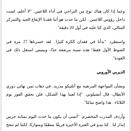
وعما إذا كان هناك نوع من التراخي في أداء اللاعبين: “لا أعلم، لست
داخل رؤوس اللاعبين.. لكن ما حدث هو أننا فقدنا الإيقاع الجيد والتمركز
المثالي، الذي كنا عليه في أول 20 دقيقة”.
واستطرد: “بدأنا في فقدان الكرة كثيرًا.. لقد خسرناها 27 مرة في
الشوط الأول فقط! هذه نسبة مرتفعة جدًا، وبيتيس استغل ذلك في
العودة”.
الديربي الأوروبي
وبشأن المواجهة المرتقبة مع أتلتيكو مدريد، في ذهاب ثمن نهائي دوري
الأبطال، قال أنشيلوتي: “إذا لعبنا بهذا الشكل، فلن نحقق الفوز يوم
الثلاثاء.. هذا واضح تمامًا”.
وأردف المدرب المخضرم: “أتمنى أن يكون ما حدث اليوم بمثابة جرس
إنذار لنا.. كنا نبدو في الفترة الأخيرة فريقًا منظمًا ومتوازنًا، لكننا لم ننجح