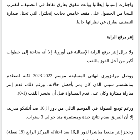
واجتازت إسبانيا إيطاليا وباتت تتفوق بفارق نقاط في التصنيف، لتقترب
الليجا من الحصول على مقعد خامس بجانب إنجلترا، التي تحتل صدارة
التصنيف بفارق عن نظرائها حاليا.
إنتر يرفع الراية
ولا يزال إنتر يرفع الراية الإيطالية في أوروبا، إلا أنه بحاجة إلى خطوات
أكبر من أجل الفوز باللقب.
ووصل نيراتزوري لنهائي المسابقة موسم 2022-2023 لكنه اصطدم
بمانشستر سيتي الذي كان يمر بأفضل حالاته، ورغم ذلك، قدم إنتر
مباراة ممتازة وكان على قدم المساواة قبل أن يخسر اللقب (1-0).
ورغم توديع البطولة في الموسم التالي من دور ال16 ضد أتلتيكو مدريد،
إلا أن الفريق يقدم نتائج جيدة ومستمرة منذ حوالي 3 سنوات.
وحجز إنتر مقعدا مباشرا لدور ال16 بعد احتلاله المركز الرابع (19 نقطة)