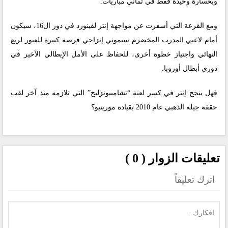
وبخسارة وحيدة فقط في ثماني مباريات.
ومع القرعة التي أسفرت عن مواجهة إنتر لفينورد في دور ال16، سيكون
أمام لاعبي المدرب المخضرم سيموني إنزاجي فرصة كبيرة للعبور لربع
النهائي واجتياز خطوة أخرى، للحفاظ على الأمل الإيطالي الأخير في
دوري أبطال أوروبا.
فهل ينجح إنتر في كسر لعنة “تشامبيونزليج” التي تلازمه منذ آخر لقب
حققه جيله الذهبي عام 2010 بقيادة مورينيو؟
تعليقات الزوار ( 0 )
اترك تعليقاً