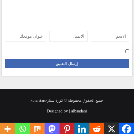
جميع الحقوق محفوظة © كورة ستار-kora stars
Designed by | albaadani