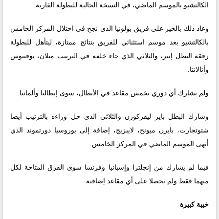
الكالتشيو بالموسم الماضي، في النسخة الحالية للبطولة القارية.
وعاد ذلك بالخير على فريق بولونيا الذي نجح في احتلال المركز الخامس
بالكالتشيو بعد موسم استثنائي للفريق بنتائج ممتازة، ليتأهل للبطولة
رفقة البطل إنتر، والثلاثي الذي جاء خلفه في الترتيب ميلان، يوفنتوس
وأتالانتا.
ولم يشارك أي دوري بخمس مقاعد في الأبطال، سوى إيطاليا وألمانيا.
وشارك البطل باير ليفركوزن والثلاثي الذي حل وراءه بالترتيب أيضا
شتوتجارت، بايرن ميونخ، لايبزيج، إضافة إلى بوروسيا دورتموند الذي
أنهى الموسم الماضي في المركز الخامس.
فيما لم يشارك من إنجلترا وإسبانيا وفرنسا سوى الفرق المتاحة لكل
منهما فقط ولم يحصلا على أي مقاعد إضافية.
خيبة كبيرة