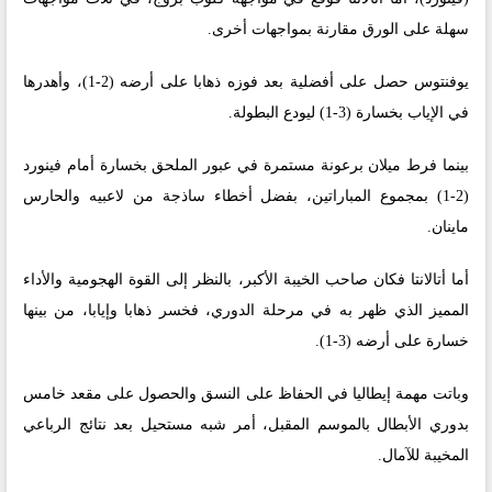
سهلة على الورق مقارنة بمواجهات أخرى.
يوفنتوس حصل على أفضلية بعد فوزه ذهابا على أرضه (2-1)، وأهدرها
في الإياب بخسارة (3-1) ليودع البطولة.
بينما فرط ميلان برعونة مستمرة في عبور الملحق بخسارة أمام فينورد
(2-1) بمجموع المباراتين، بفضل أخطاء ساذجة من لاعبيه والحارس
ماينان.
أما أتالانتا فكان صاحب الخيبة الأكبر، بالنظر إلى القوة الهجومية والأداء
المميز الذي ظهر به في مرحلة الدوري، فخسر ذهابا وإيابا، من بينها
خسارة على أرضه (3-1).
وباتت مهمة إيطاليا في الحفاظ على النسق والحصول على مقعد خامس
بدوري الأبطال بالموسم المقبل، أمر شبه مستحيل بعد نتائج الرباعي
المخيبة للآمال.