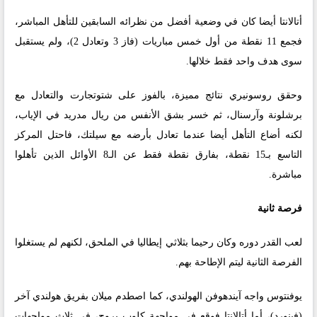
أتالانتا أيضا كان في وضعية أفضل من نظرائه السابقين للتأهل المباشر،
فجمع 11 نقطة من أول خمس مباريات (فاز 3 وتعادل 2)، ولم يستقبل
سوى هدف واحد فقط خلالها.
وحقق روسونيري نتائج مميزة، بالفوز على شتوتجارت والتعادل مع
برشلونة وآرسنال، ثم خسر بشق الأنفس من ريال مدريد في الإياب،
لكنه أضاع التأهل أيضا عندما تعادل بأرضه مع سيلتك، فاحتل المركز
التاسع بـ15 نقطة، بفارق نقطة فقط عن الـ8 الأوائل الذين تأهلوا
مباشرة.
فرصة ثانية
لعب القدر دوره وكان رحيما بثلاثي إيطاليا في الملحق، لكنهم لم يستغلوا
الفرصة الثانية ليتم الإطاحة بهم.
يوفنتوس واجه آيندهوفن الهولندي، كما اصطدم ميلان بفريق هولندي آخر
(فينورد)، أما أتالانتا فوقع في مواجهة كلوب بروج، في ثلاث مواجهات