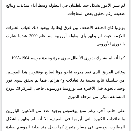
لم تسر الأمور بشكل جيد للطليان في البطولة وسط أداء متذبذب ونتائج
ضعيفة رغم تحقيق بعض المفاجآت.
بولونيا كان الحلقة الأضعف بين فرق إيطاليا، ويعود ذلك لغياب الخبرات
اللازمة حيث لم يظهر بأي بطولة أوروبية منذ عام 2000 عندما شارك
بالدوري الأوروبي.
كما أنه لم يشارك بدوري الأبطال سوى مرة وحيدة موسم 1964-1965.
وعانى الفريق الذي فقد مدربه تياجو موتا لصالح يوفنتوس هذا الموسم،
من سلسلة نتائج سلبية بـ3 تعادلات و4 هزائم، فيما لم يحقق سوى فوز
وحيد بالجولة قبل الأخيرة ضد بوروسيا دورتموند، فاحتل المركز 28 ليودع
المسابقة مبكرا من مرحلة الدوري.
على جانب آخر، رغم تمتع يوفنتوس بوجود عدد من اللاعبين البارزين
والتعاقدات الكبيرة التي أبرمها في الصيف، إلا أنه لم يظهر بالشكل
المطلوب، ومضى في مسار متعرج كما يفعل منذ بداية الموسم بقيادة