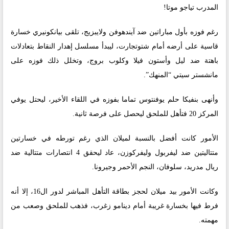
المدرب تياجو موتا!
رغم فوزه بأول مباراتين ضد آيندهوفن ولايبزيج، تلقى بيانكونيري خسارة
قاسية على أرضه أمام شتوتجارت، ليبدأ مسلسل إهدار النقاط بتعادلات
باهتة ضد ليل وأستون فيلا وكلوب بروج، وتخلل ذلك فوزه على
مانشستر سيتي “المنهك”.
وأنهى بنفيكا حلم يوفنتوس تماما بفوزه في اللقاء الأخير، ليحتل يوفي
المركز 20 فتأهل للملحق ليحصل على فرصة ثانية.
الأمور كانت أفضل بالنسبة لميلان الذي رغم تورطه في خسارتين
متتاليتين ضد ليفربول وليفركوزن، عاد ليحقق 4 انتصارات متتالية ضد
ريال مدريد، سلوفان، النجم الأحمر وجيرونا.
وكانت الأمور بيد ميلان لحجز بطاقة التأهل المباشر لدور ال16، إلا أنه
فرط فيها بخسارة غريبة أمام دينامو زغرب، فذهب للملحق وصعب من
مهمته.