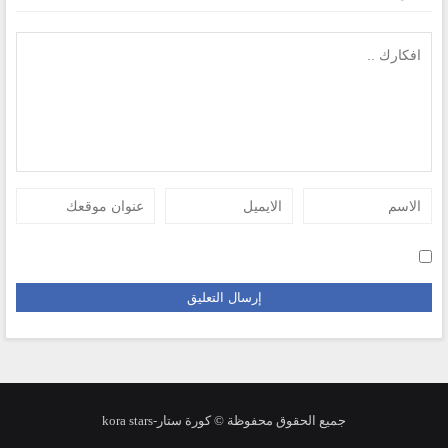
جميع الحقوق محفوظة © كورة ستار-kora stars