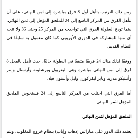
ومن ذلك الترتيب يتأهل أول 8 فرق مباشرة إلى ثمن النهائي، على أن
تتأهل الفرق من المركز التاسع إلى 24 للملحق المؤهل إلى ثمن النهائي،
بينما تودع البطولة الفرق التي تواجدت من المركز 25 وحتى 36 ولا تتجه
أي منها للمشاركة في الدوري الأوروبي كما كان معمول به سابقًا في
النظام القديم.
ووفقًا لذلك هناك 24 فريقًا متبقيًا في البطولة حاليًا، حيث تأهل بالفعل 8
فرق إلى ثمن النهائي مباشرة وهي: ليفربول وبرشلونة وآرسنال وإنتر
وأتلتيكو مدريد وباير ليفركوزن وليل وأستون فيلا.
أما الفرق التي احتلت من المركز التاسع إلى 24 فستخوض الملحق
المؤهل لثمن النهائي.
الملحق المؤهل لثمن النهائي
يعتمد ذلك الدور على مباراتين (ذهاب وإياب) بنظام خروج المغلوب، ويتم