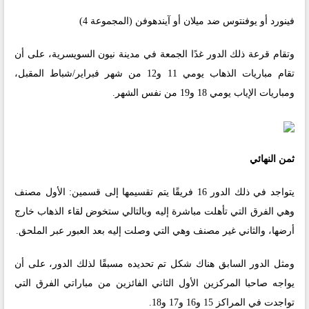
فينورد أو يوفنتوس ضد ميلان أو آيندهوفن (المجموعة 4)
وتقام قرعة ذلك الدور غدًا الجمعة في مدينة نيون السويسرية، على أن
تقام مباريات الذهاب يومي 11 و12 من شهر فبراير/شباط المقبل،
ومباريات الإياب يومي 18 و19 من نفس الشهر.
ثمن النهائي
يتواجد في ذلك الدور 16 فريقًا يتم تقسيمها إلى قسمين: الأول مصنف
وهي الفرق التي تأهلت مباشرة إليه وبالتالي ستخوض لقاء الذهاب خارج
أرضها، والثاني غير مصنف وهي التي وصلت إليه بعد العبور عبر الملحق.
ومثل الدور السابق هناك شكل تم تحديده مسبقًا لذلك الدور، على أن
يواجه صاحبا المركزين الأول الثاني الفائزين من مباراتي الفرق التي
تواجدت في المراكز 15 و16 و17 و18.