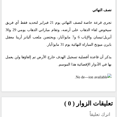
نصف النهائي
تجرى قرعة خاصة لنصف النهائي يوم 21 فبراير لتحديد فقط أي فريق
سيخوض لقاء الذهاب على أرضه، وتقام مباراتي الذهاب يومي 29 و30
أبريل/نيسان والإياب 6 و7 مايو/آيار، ويحتضن ملعب أليانز أرينا معقل
بايرن ميونخ المباراة النهائية يوم 31 مايو/آيار.
يذكر أن قاعدة أفضلية تسجيل الهدف خارج الأرض تم إلغاؤها ولن يعمل
بها في الأدوار الإقصائية هذا الموسم.
تعليقات الزوار ( 0 )
اترك تعليقاً