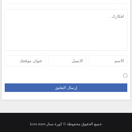
جميع الحقوق محفوظة © كورة ستار-kora stars