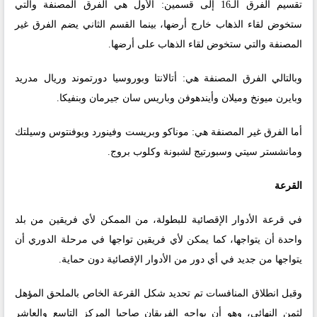
تقسيم الفرق الـ16 إلى قسمين: الأول هي الفرق المصنفة والتي
ستخوض لقاء الذهاب خارج أرضها، بينما القسم الثاني يضم الفرق غير
المصنفة والتي ستخوض لقاء الذهاب على أرضها.
وبالتالي الفرق المصنفة هي: أتالانتا وبوروسيا دورتموند وريال مدريد
وبايرن ميونخ وميلان وأيندهوفن وباريس سان جيرمان وبنفيكا.
أما الفرق غير المصنفة هي: موناكو وبريست وفينورد ويوفنتوس وسيلتك
ومانشستر سيتي وسبورتيج لشبونة وكلوب بروج.
القرعة
في قرعة الأدوار الإقصائية للبطولة، من الممكن لأي فريقين من بلد
واحدة أن يتواجها، كما يمكن لأي فريقين تواجها في مرحلة الدوري أن
يتواجها من جديد في أي دور من الأدوار الإقصائية دون حماية.
وقبل انطلاق المنافسات تم تحديد شكل القرعة الخاص بالملحق المؤهل
لثمن النهائي، وهو أن يواجه الفريقان صاحبا المركز التاسع والعاشر