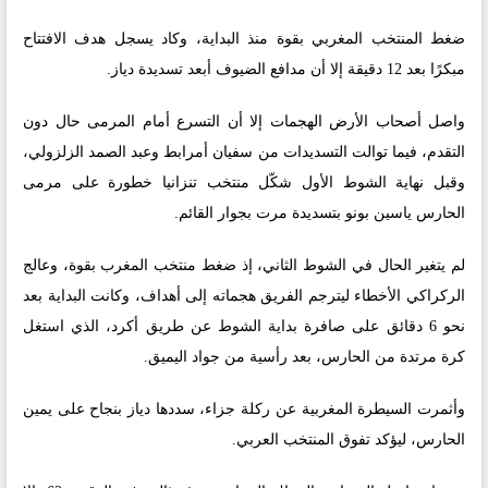
ضغط المنتخب المغربي بقوة منذ البداية، وكاد يسجل هدف الافتتاح
مبكرًا بعد 12 دقيقة إلا أن مدافع الضيوف أبعد تسديدة دياز.
واصل أصحاب الأرض الهجمات إلا أن التسرع أمام المرمى حال دون
التقدم، فيما توالت التسديدات من سفيان أمرابط وعبد الصمد الزلزولي،
وقبل نهاية الشوط الأول شكّل منتخب تنزانيا خطورة على مرمى
الحارس ياسين بونو بتسديدة مرت بجوار القائم.
لم يتغير الحال في الشوط الثاني، إذ ضغط منتخب المغرب بقوة، وعالج
الركراكي الأخطاء ليترجم الفريق هجماته إلى أهداف، وكانت البداية بعد
نحو 6 دقائق على صافرة بداية الشوط عن طريق أكرد، الذي استغل
كرة مرتدة من الحارس، بعد رأسية من جواد اليميق.
وأثمرت السيطرة المغربية عن ركلة جزاء، سددها دياز بنجاح على يمين
الحارس، ليؤكد تفوق المنتخب العربي.