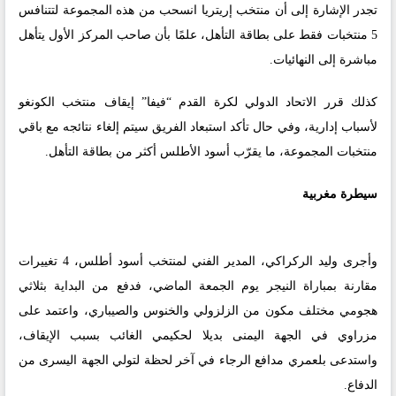
تجدر الإشارة إلى أن منتخب إريتريا انسحب من هذه المجموعة لتتنافس
5 منتخبات فقط على بطاقة التأهل، علمًا بأن صاحب المركز الأول يتأهل
مباشرة إلى النهائيات.
كذلك قرر الاتحاد الدولي لكرة القدم “فيفا” إيقاف منتخب الكونغو
لأسباب إدارية، وفي حال تأكد استبعاد الفريق سيتم إلغاء نتائجه مع باقي
منتخبات المجموعة، ما يقرّب أسود الأطلس أكثر من بطاقة التأهل.
سيطرة مغربية
وأجرى وليد الركراكي، المدير الفني لمنتخب أسود أطلس، 4 تغييرات
مقارنة بمباراة النيجر يوم الجمعة الماضي، فدفع من البداية بثلاثي
هجومي مختلف مكون من الزلزولي والخنوس والصيباري، واعتمد على
مزراوي في الجهة اليمنى بديلا لحكيمي الغائب بسبب الإيقاف،
واستدعى بلعمري مدافع الرجاء في آخر لحظة لتولي الجهة اليسرى من
الدفاع.