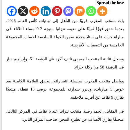
Spread the love
بات منتخب المغرب قريبًا من التأهل إلى نهائيات كأس العالم 2026،
بعدما حقق فوزًا ثمينًا على ضيفه تنزانيا بنتيجة 2-0 مساء الثلاثاء في
مباراة جرت على ستاد وجدة ضمن الجولة السادسة لحساب المجموعة
الخامسة من التصفيات الأفريقية.
وسجل ثنائية المنتخب المغربي نايف أكرد في الدقيقة 51، وإبراهيم دياز
في الدقيقة 58 من ركلة جزاء.
وواصل منتخب المغرب سلسلة انتصاراته، ليحقق العلامة الكاملة بعد
خوض 5 مباريات، ويعزز صدارته للمجموعة برصيد 15 نقطة، مبتعدًا
بفارق 9 نقاط عن أقرب ملاحقيه.
في المقابل، تجمد رصيد منتخب تنزانيا عند 6 نقاط في المركز الثالث،
متخلفًا بفارق الأهداف عن نظيره النيجر، صاحب المركز الثاني.