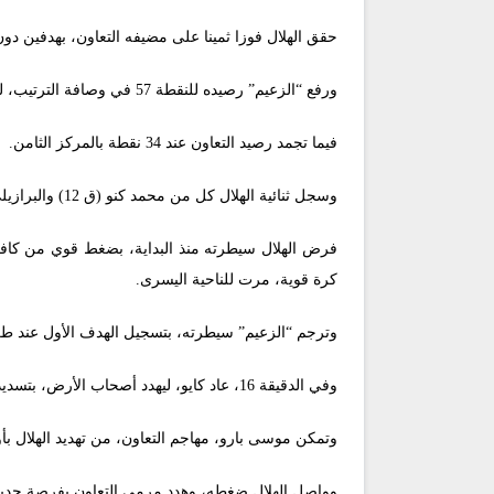
حقق الهلال فوزا ثمينا على مضيفه التعاون، بهدفين دون رد، مساء اليو
ورفع “الزعيم” رصيده للنقطة 57 في وصافة الترتيب، ليقلص الفارق مع الاتحاد المتصدر إلى 4 نقاط.
فيما تجمد رصيد التعاون عند 34 نقطة بالمركز الثامن.
وسجل ثنائية الهلال كل من محمد كنو (ق 12) والبرازيلي ماركوس ليوناردو (ق 74).
فرض الهلال سيطرته منذ البداية، بضغط قوي من كافة أ
كرة قوية، مرت للناحية اليسرى.
وترجم “الزعيم” سيطرته، بتسجيل الهدف الأول عند طريق محمد كنو، الذي أطل
وفي الدقيقة 16، عاد كايو، ليهدد أصحاب الأرض، بتسديدة جديدة، لكن عبدالقدوس عطية، حارس التعاون تصدى لها بسهولة.
وتمكن موسى بارو، مهاجم التعاون، من تهديد الهلال بأول محاولة في الدقيقة 28، بتسديدة مباغتة، لكن السنغالي ك
وواصل الهلال ضغطه، وهدد مرمى التعاون بفرصة جديدة