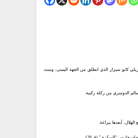
زيلي كايو سيزار الذي انطلق من الجهة اليمنى، وسدد
ن حارس “السكري” (ق 28).