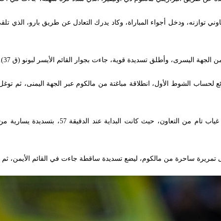
ني توازنه، ودخل أجواء المباراة، وكاد يدرك التعادل عن طريق بارو، الذي تل
جهة اليسرى، وأطلق تسديدة قوية، جاءت بجوار القائم الأيسر لبونو (ق 37).
ع لحساب الشوط الأول، انطلاقة مباغتة من مالكوم عبر الجهة اليمنى، ثم توغل
وشهد الشوط الثاني سيطرة كاملة من الهلال، وسط غي