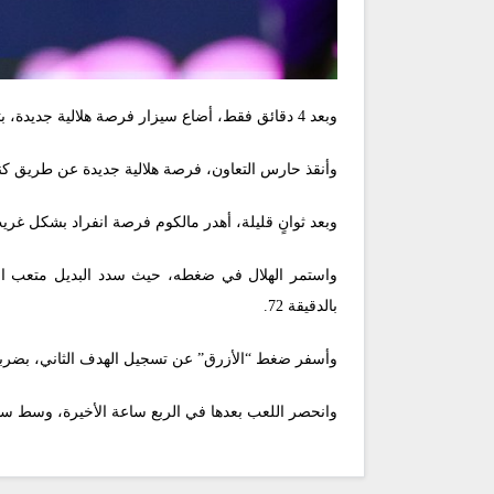
وبعد 4 دقائق فقط، أضاع سيزار فرصة هلالية جديدة، بتسديدة متقنة، كادت أن تسكن الشباك، بعدما لمست القائم الأيمن.
وأنقذ حارس التعاون، فرصة هلالية جديدة عن طريق كنو الذي أطلق رأسية مباغتة بالدقيقة 71، لتسق
وبعد ثوانٍ قليلة، أهدر مالكوم فرصة انفراد بشكل غري
واستمر الهلال في ضغطه، حيث سدد البديل متعب الحر
بالدقيقة 72.
وأسفر ضغط “الأزرق” عن تسجيل الهدف الثاني، بضربة رأسية من ليوناردو، بالدقيقة 74، حيث است
وانحصر اللعب بعدها في الربع ساعة الأخيرة، وسط سيطرة كام