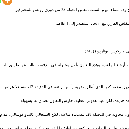
م السبت، ضمن الجولة 25 من دوري روشن للمحترفين.
رجاء الملعب، وهدد التعاون بأول محاولة في الدقيقة الثالثة عن طريق البرا
ق ضربة رأسية رائعة في الدقيقة 12، مستغلا عرضية سالم الدوسري من ركلة ركنية.
اليدو كوليبالي، مدافع الهلال، أبعدها ببراعة.
 عن طريق البرازيلي مالكوم دي أوليفيرا الذي سدد كرة سهلة، جاءت في أحضا