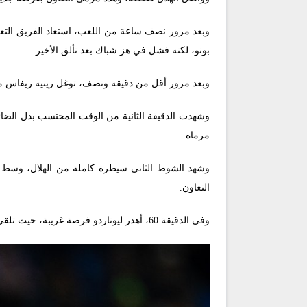
وبعد مرور نصف ساعة من اللعب، استعاد الفريق التعاو
بونو، لكنه فشل في هز شباك بعد تألق الأخير.
وبعد مرور أقل من دقيقة ونصف، توغل رينيه ريفاس من ال
وشهدت الدقيقة الثانية من الوقت المحتسب بدل الضائ
مرماه.
التعاون.
وفي الدقيقة 60، أهدر ليوناردو فرصة غريبة، حيث تلقى تمريرة ساحرة من مالكوم، ليضع تسديدة ساقطة جاءت في القائم الأيمن، ثم عاد وسدد بالشباك الخارجية.