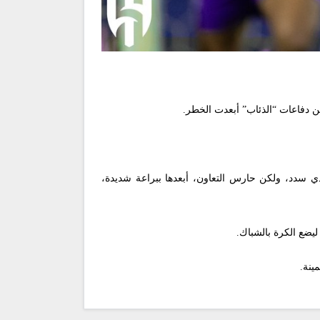
ي سدد، ولكن حارس التعاون، أبعدها ببراعة شديدة،