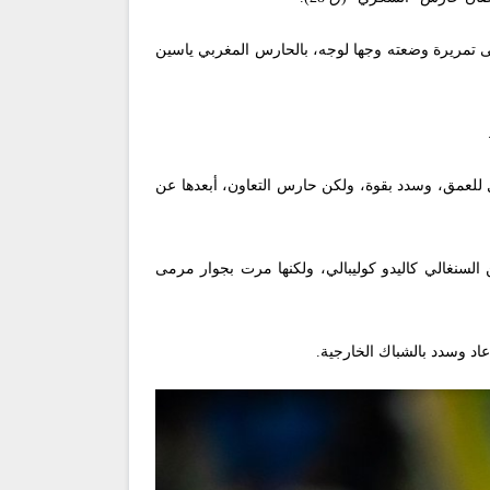
قى تمريرة وضعته وجها لوجه، بالحارس المغربي ياسين
 للعمق، وسدد بقوة، ولكن حارس التعاون، أبعدها عن
اب تام من التعاون، حيث كانت البداية عند الدقيقة 57، بتسديدة يسارية من السنغالي كاليدو كوليبالي، ولكنها مرت بجوار مرمى