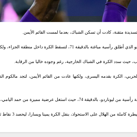
ط الكرة داخل منطقة الجزاء، ولكن دفاعات “الذئاب” أبعدت الخطر.
ب، حيث سدد الكرة في الشباك الخارجية، رغم وجوده خاليا من الرقابة.
بي، الكرة بقدمه اليسرى، ولكنها عادت من القائم الأيمن، لتجد مالكوم الذ
غل عرضية مميزة من حمد اليامي، ليضع الكرة بالشباك.
لة من الهلال على الاستحواذ، بنقل الكرة يمينا ويسارا، ليحصد 3 نقاط ثمينة.