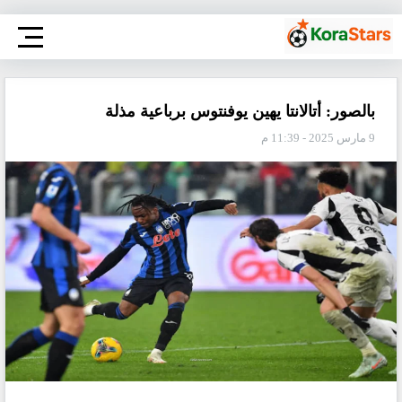
بالصور: أتالانتا يهين يوفنتوس برباعية مذلة
9 مارس 2025 - 11:39 م