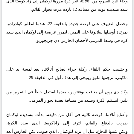
وجاء الرد السريع من أتالانتا، عبر كرة مررها لوكمان إلى زاباكوستا الذي
سدد تسديدة قوية من مسافة 12 ياردة مرت بجوار القائم.
وحصل الضيوف على فرصة جديدة بالدقيقة 22، عندما انطلق كوادرادو،
بمرتدة أوصلها لبيلانوفا على اليمين، ليمرر عرضية إلى لوكمان الذي سدد
كرة في وسط المرمى لأحضان الحارس دي جريجوريو.
واحتسب حكم اللقاء، ركلة جزاء لصالح أتالانتا، بعد لمسة يد على
ماكيني، ترجمها ماتيو ريتيجي إلى هدف أول في الدقيقة 29.
وكاد دي رون أن يعاقب يوفنتوس، بعدما استغل خطأ في التمرير من
يلدز، ليستلم الكرة ويسدد من مسافة بعيدة بجوار المرمى.
وأضاع أتالانتا، فرصة ثلاثية في أقل من دقيقة، بدأت بتسديدة لوكمان
ضربت بالدفاع والقائم، لترتد إلى زاباكوستا الذي سدد الكرة،
ولكن شتتها الدفاع، قبل أن ترتد للوكمان، الذي صوب، لكن الحارس أبعد