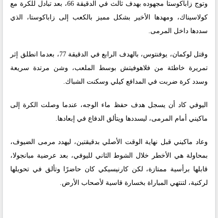
وتوج زاباكوستا مجهوده بهدف ثالث في الدقيقة 66، بعد تبادل للكرة مع
كولاسيناك، ومهدها الأخير بشكل مميز بالكعب إلى زاباكوستا، الذي
سددها داخل المرمى.
وقتل لوكمان، يوفنتوس، بالهدف الرابع في الدقيقة 77، بعدما انطلق إثر
تمريرة خاطئة من فلاهوفيتش بوسط الملعب، وشن مرتدة سريعة
وسدد كرة ضربت في المدافع كيلي وسكنت الشباك.
اليوفي كاد أن يسجل هدف حفظ ماء الوجه، عندما وصلت الكرة إلى
ماكيني أمام المرمى، ليسددها ويتألق الدفاع في إبعادها.
وعاد ماكيني قبل نهاية الوقت الأصلي بدقيقتين، ليهدد مرمى الضيوف،
بمحاولة هي الأخطر خلال الشوط الثاني لليوفي، بعد عرضية مبانجولا،
قابلها برأسية ممتازة، لكن كارنيسيكي كان حاضرًا وتألق في تحويلها
لركنية، لتنتهي المباراة بخسارة قاسية لأصحاب الأرض.