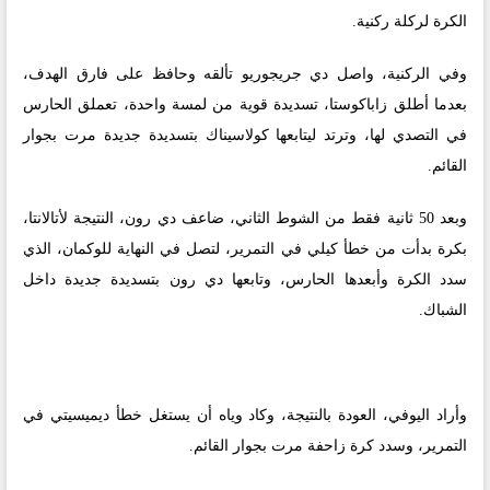
الكرة لركلة ركنية.
وفي الركنية، واصل دي جريجوريو تألقه وحافظ على فارق الهدف،
بعدما أطلق زاباكوستا، تسديدة قوية من لمسة واحدة، تعملق الحارس
في التصدي لها، وترتد ليتابعها كولاسيناك بتسديدة جديدة مرت بجوار
القائم.
وبعد 50 ثانية فقط من الشوط الثاني، ضاعف دي رون، النتيجة لأتالانتا،
بكرة بدأت من خطأ كيلي في التمرير، لتصل في النهاية للوكمان، الذي
سدد الكرة وأبعدها الحارس، وتابعها دي رون بتسديدة جديدة داخل
الشباك.
وأراد اليوفي، العودة بالنتيجة، وكاد وياه أن يستغل خطأ ديميسيتي في
التمرير، وسدد كرة زاحفة مرت بجوار القائم.