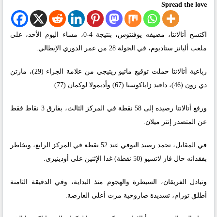
Spread the love
اكتسح أتالانتا، مضيفه يوفنتوس، بنتيجة 4-0، مساء اليوم الأحد، على
ملعب أليانز ستاديوم، في الجولة 28 من عمر الدوري الإيطالي.
رباعية أتالانتا حملت توقيع ماتيو ريتيجي من علامة الجزاء (29)، مارتن
دي رون (46)، دافيد زاباكوستا (67) وأديمولا لوكمان (77).
ورفع أتالانتا رصيده إلى 58 نقطة في المركز الثالث، بفارق 3 نقاط فقط
عن المتصدر إنتر ميلان.
في المقابل، تجمد رصيد اليوفي عند 52 نقطة في المركز الرابع، ويخاطر
بفقدانه حال فاز لاتسيو (50 نقطة) غدا الإثنين على أودينيزي.
وتبادل الفريقان، السيطرة والهجوم منذ البداية، وفي الدقيقة الثامنة
أطلق تورام، تسديدة صاروخية مرت أعلى العارضة.