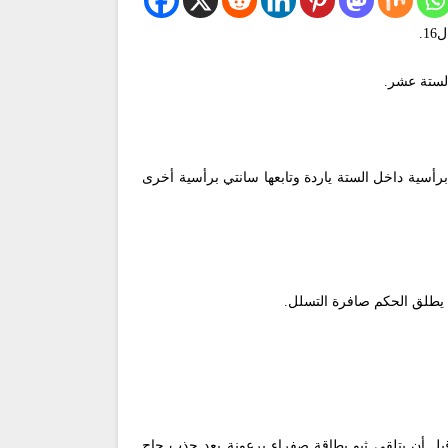
ياو برأسية داخل الستة ياردة وتابعها سانتي برأسية أخرى
 يطلق الحكم صافرة التسلل.
قبل أن يتلقى ثيو بطاقة صفراء برعونة بعد جذب حاج