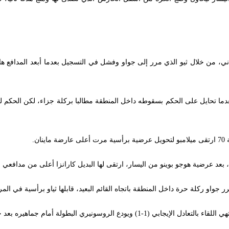
 من خلال ثيو الذي مرر إلى جواو وفشل في التسجيل بعدما أبعد المدافع هانك
 الثانية بعدما تحايل على الحكم بسقوطه داخل المنطقة مطالبا بركلة جزاء، لكن الحك
 جواو ركلة حرة داخل المنطقة باتجاه القائم البعيد، قابلها ثياو برأسية في ا
ونيري البطولة أمام جماهيره بعد خسارته ذهابا (1-0).