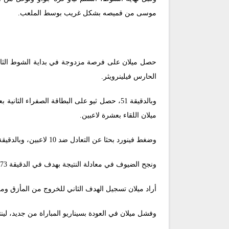
موسى من قميصه بشكل غريب بوسط الملعب.
حصل ميلان على فرصة مزدوجة في بداية الشوط الثاني،
الحارس فيلينرويثر.
وبالدقيقة 51، حصل ثيو على البطاقة الصفراء
ميلان اللقاء بعشرة لاعبين.
وضغط فينورد بحثا عن التعادل ضد 10 لاعبين، وبالدقيقة 70 ارتقى ميلامبو لتحويل عرضية برأسية مرت أعلى عارضة ماينان.
ونجح الضيوف في معادلة النتيجة بهدف في الدقيقة 73، بعد عرضية هوجو بوينو من اليسار، ارتقى لها البديل كارانزا أعلى من مدافعي ميلان، ليحولها برأسية داخل الشباك.
أراد ميلان تسجيل الهدف الثاني للخروج من المأزق ومرر
وفشل ميلان في العودة بسيناريو المباراة من جديد، لينتهي اللقاء بالتعادل الإيجابي (1-1) ويودع الروس