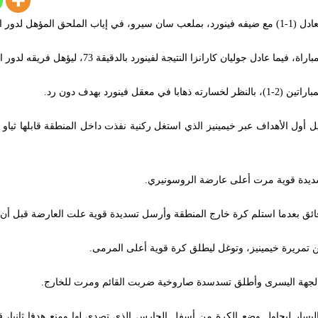
ل لدور ال16.
جوليان كارانزا النتيجة لفينورد بالدقيقة 73، ليؤهل فريقه لدور الستة عشر.
ورد بهدف دون رد.
 من تسجيل أول الأهداف عبر خيمينيز الذي استغل ركنية نفذت داخل المنطقة قابلها ث
سديدة قوية مرت أعلى عارضة الروسونيري.
ائق بعدما استلم كرة خارج المنطقة وأرسل تسديدة قوية علت العارضة قبل أن
 الجهة اليسرى وأطلق تسدسدة صاروخية ضربت القائم ومرت للخارج.
ليسار ليحاول وضع الكرة من أسفل الحارس الذي تصدى لها ومنع هدفا ثانيا، 