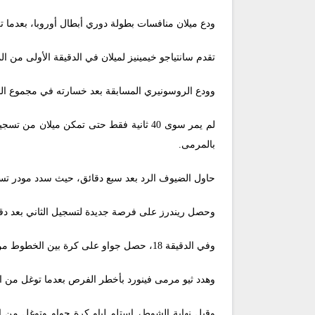
ودع ميلان منافسات بطولة دوري أبطال أوروبا، بعدما تعادل (1-1) مع ضيفه فينورد، بملعب سان سيرو، في إياب الملحق المؤه
تقدم سانتياجو خيمينيز لميلان في الدقيقة الأولى من المباراة، فيما عادل 
وودع الروسونيري المسابقة بعد خسارته في مجموع المباراتين (2-1)، بالنظر لخسارته ذهابا في معقل فين
لم يمر سوى 40 ثانية فقط حتى تمكن ميلان
بالمرمى.
حاول الضيوف الرد بعد سبع دقائق، حيث سدد مودر ت
وحصل ريندرز على فرصة جديدة لتسجيل الثاني بعد دق
وفي الدقيقة 18، حصل جواو على كرة بين الخطوط من تمريرة خيمينيز، وتوغل ليطلق كرة قوية أعلى المرمى.
وهدد ثيو مرمى فينورد بأخطر الفرص بعدما توغل من
وقبل نهاية الشوط، استلم لياو كرة جواو وتوغل من ا