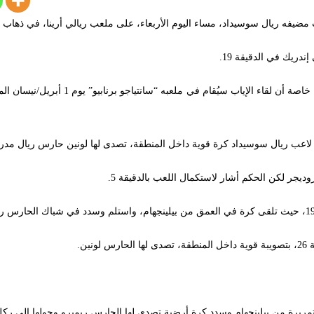
دريك في الدقيقة 19.
بهذا الانتصار يضع ريال مدريد قدما في المبا
ب ريال سوسيداد كرة قوية داخل المنطقة، تصدى لها لونين حارس ريال مدريد ب
ديجر لكن الحكم أشار لاستكمال اللعب بالدقيقة 5.
ين.
يرة من بيلينجهام وسدد كرة أرضية تصدى لها الحارس ريميرو وحولها إلى ركلة ركن