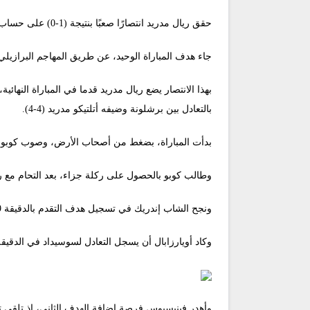
حقق ريال مدريد انتصارًا صعبًا بنتيجة (1-0) على حساب مضيفه ريال سوسيداد، مساء اليوم الأربعاء، على ملعب ريالي أرينا، في ذهاب نصف نهائي كأس ملك إسبانيا.
جاء هدف المباراة الوحيد، عن طريق المهاجم البرازيلي إن
بالتعادل بين برشلونة وضيفه أتلتيكو مدريد (4-4).
بدأت المباراة، بضغط من أصحاب الأرض، وصوب كوبو لاع
وطالب كوبو بالحصول على ركلة جزاء، بعد التحام مع رو
ونجح الشاب إندريك في تسجيل هدف التقدم بالدقيقة 19، حيث تلقى كرة في العمق من بيلينجهام، واستلم وسدد في شباك الحارس ريميرو.
وكاد أويارزابال أن يسجل التعادل لسوسيداد في الدقيقة 26، بتصويبة قوية داخل المنطقة، تصدى لها الحارس لون
وأهدر فينيسيوس فرصة إضافة الهدف الثاني، إذ تلقى تمر