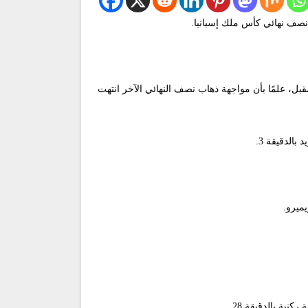
راة النهائية، خاصة أن لقاء الإياب سيُقام في ملعبه “سانتياجو برنابيو” يوم 1 أبريل/نيسان المقبل، علمًا بأن مواجهة ذهاب نصف النهائي الآخر انتهت
الدقيقة 3.
ية بالدقيقة 28.