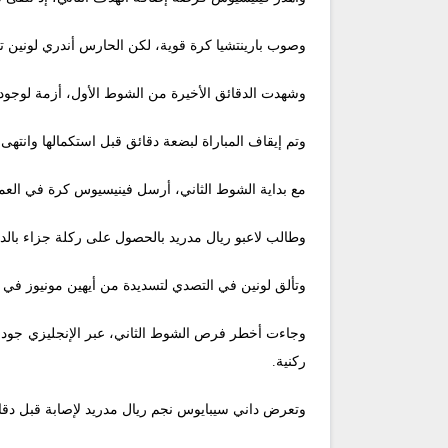
وصوب بارينتشيا كرة قوية، لكن الحارس أندري لونين تألق
وشهدت الدقائق الأخيرة من الشوط الأول، أزمة لوجو
وتم إيقاف المباراة لبضعة دقائق قبل استكمالها وانته
مع بداية الشوط الثاني، أرسل فينيسيوس كرة في العمق 
وطالب لاعبو ريال مدريد بالحصول على ركلة جزاء بالدقيقة 58، حيث أرسل البديل لوكاس فاسكيز كرة عرضية ارتطمت بيد المدافع نايف أكرد، لكن الحكم أشار لاست
وتألق لونين في التصدي لتسديدة من أيهين مونيوز في الدق
وجاءت أخطر فرص الشوط الثاني، عبر الإنجليزي جود بيل
ركنية.
وتعرض داني سيبايوس نجم ريال مدريد لإصابة قبل دقائ