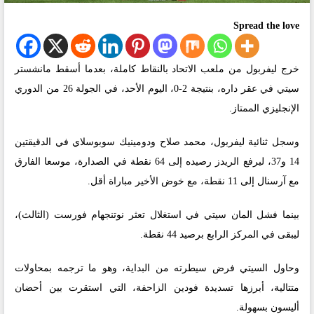
Spread the love
خرج ليفربول من ملعب الاتحاد بالنقاط كاملة، بعدما أسقط مانشستر
سيتي في عقر داره، بنتيجة 2-0، اليوم الأحد، في الجولة 26 من الدوري
الإنجليزي الممتاز.
وسجل ثنائية ليفربول، محمد صلاح ودومينيك سوبوسلاي في الدقيقتين
14 و37، ليرفع الريدز رصيده إلى 64 نقطة في الصدارة، موسعا الفارق
مع آرسنال إلى 11 نقطة، مع خوض الأخير مباراة أقل.
بينما فشل المان سيتي في استغلال تعثر نوتنجهام فورست (الثالث)،
ليبقى في المركز الرابع برصيد 44 نقطة.
وحاول السيتي فرض سيطرته من البداية، وهو ما ترجمه بمحاولات
متتالية، أبرزها تسديدة فودين الزاحفة، التي استقرت بين أحضان
أليسون بسهولة.