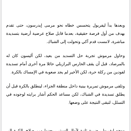
وبعدها بدأ ليفربول يتحسس خطاه نحو مرمى إيدرسون، حتى تقدم
بهدف من أول فرصة حقيقية، بعدما قابل صلاح عرضية أرضية بتسديدة
مباشرة، لامست قدم آكي وتحولت إلى الشباك.
وحاول مرموش تجربة حل التسديد من بعيد، لكن أليسون كان له
بالمرصاد، قبل أن يقف الحارس البرازيلي حائلا مرة أخرى أمام تسديدة
لفودين من ركلة حرة، لكن الأخير لم يجد صعوبة في الإمساك بالكرة.
وتلقى مرموش تمريرة بينية داخل منطقة الجزاء، لينطلق بالكرة قبل أن
يطلق تسديدة في الشباك، لكن مساعد الحكم أشار برايته لوجوده في
التسلل، لتبقى النتيجة على وضعها.
ووجه ليفربول، ضربة ثانية لآمال السيتي، بعدما مرر صلاح، الكرة إلى