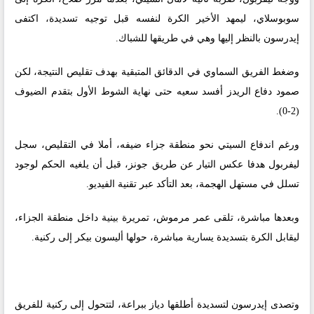
سوبوسلاي، ليمهد الأخير الكرة لنفسه قبل توجيه تسديدة، اكتفى
إيدرسون بالنظر إليها وهي في طريقها للشباك.
وضغط الفريق السماوي في الدقائق المتبقية بهدف تقليص النتيجة، لكن
صمود دفاع الريدز أفسد سعيه حتى نهاية الشوط الأول بتقدم الضيوف
(2-0).
ورغم اندفاع السيتي نحو منطقة جزاء ضيفه، أملا في التقليص، سجل
ليفربول هدفا عكس التيار عن طريق جونز، قبل أن يلغيه الحكم لوجود
تسلل في مستهل الهجمة، بعد التأكد عبر تقنية الفيديو.
وبعدها مباشرة، تلقى عمر مرموش، تمريرة بينية داخل منطقة الجزاء،
ليقابل الكرة بتسديدة يسارية مباشرة، حولها أليسون بيكر إلى ركنية.
وتصدى إيدرسون لتسديدة أطلقها دياز ببراعة، لتتحول إلى ركنية للفريق