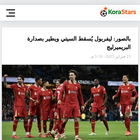
بالصور: ليفربول يُسقط السيتي ويطير بصدارة
البريميرليج
23 فبراير 2025 - 5:10 م