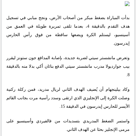
بدأت المباراة بضغط مبكر من أصحاب الأرض، ونجح مبابي في تسجيل
هدف التقدم بالدقيقة 4، بعدما تلقى تمريرة طويلة في العمق من
أسينسيو، ليستلم الكرة ويضعها ساقطة من فوق رأس الحارس
إيدرسون.
وتعرض مانشستر سيتي لضربة جديدة، بإصابة المدافع جون ستونز ليقرر
بيب جوارديولا مدرب مانشستر سيتي الدفع بناثان أكي بدلا منه بالدقيقة
8.
وكاد بيلينجهام أن يُضيف الهدف الثاني لريال مدريد، فمن ركلة ركنية
وصلت الكرة إلى الإنجليزي الذي ارتقى وسدد رأسية مرت بجانب القائم
الأيسر للحارس إيدرسون في الدقيقة 15.
واستمر الضغط المدريدي بتسديدات من فالفيردي وأسينسيو على
مرمى الإنجليز بحثا عن الهدف الثاني.