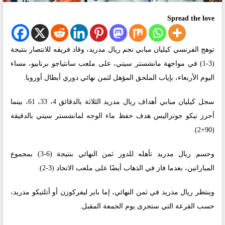
Spread the love
توهج الفرنسي كيليان مبابي نجم ريال مدريد، وقاد فريقه للانتصار بنتيجة
(3-1) في مواجهة مانشستر سيتي، على ملعب سانتياجو برنابيو، مساء
اليوم الأربعاء، بإياب الملحق المؤهل لثمن نهائي دوري أبطال أوروبا.
سجل كيليان مبابي أهداف ريال مدريد الثلاثة بالدقائق 4، 33، 61، بينما
أحرز نيكو جونزاليس هدف حفظ ماء الوجه لمانشستر سيتي بالدقيقة
(90+2).
وحسم ريال مدريد تأهله للدور ثمن النهائي بنتيجة (6-3) بمجموع
المباراتين، بعدما فاز في الذهاب أيضًا على ملعب الاتحاد (3-2).
وينتظر ريال مدريد في ثمن النهائي، إما باير ليفركوزن أو أتلتيكو مدريد،
حسب القرعة التي ستجرى يوم الجمعة المقبل.