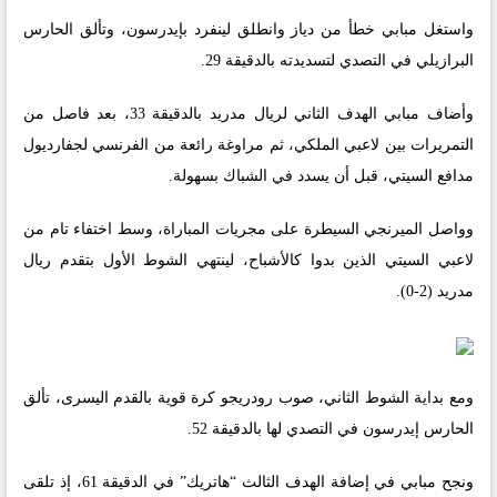
واستغل مبابي خطأ من دياز وانطلق لينفرد بإيدرسون، وتألق الحارس
البرازيلي في التصدي لتسديدته بالدقيقة 29.
وأضاف مبابي الهدف الثاني لريال مدريد بالدقيقة 33، بعد فاصل من
التمريرات بين لاعبي الملكي، ثم مراوغة رائعة من الفرنسي لجفارديول
مدافع السيتي، قبل أن يسدد في الشباك بسهولة.
وواصل الميرنجي السيطرة على مجريات المباراة، وسط اختفاء تام من
لاعبي السيتي الذين بدوا كالأشباح، لينتهي الشوط الأول بتقدم ريال
مدريد (2-0).
ومع بداية الشوط الثاني، صوب رودريجو كرة قوية بالقدم اليسرى، تألق
الحارس إيدرسون في التصدي لها بالدقيقة 52.
ونجح مبابي في إضافة الهدف الثالث “هاتريك” في الدقيقة 61، إذ تلقى