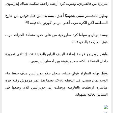
تمريرة من فالفيردي، وصوب كرة أرضية زاحفة سكنت شباك إيدرسون.
وظهر مانشستر سيتي هجوميًا أخيرًا، بتسديدة من فيل فودين من خارج
المنطقة، لكن الكرة مرت أعلى مرمى كورتوا بالدقيقة 65.
وسدد برناردو سيلفا كرة صاروخية من على حدود منطقة الجزاء، مرت
فوق العارضة بالدقيقة 76.
وأهدر رودريجو فرصة إضافة الهدف الرابع بالدقيقة 84، إذ تلقى تمريرة
داخل المنطقة، لكنه سدد برعونة بين أحضان إيدرسون.
وقبل نهاية المباراة بثوانٍ قليلة، سجل نيكو جونزاليس هدف حفظ ماء
الوجه لمان سيتي، في الدقيقة 90+2، بعدما نفذ عمر مرموش ركلة حرة
مباشرة، ارتطمت بالعارضة ووصلت إلى جونزاليس الذي وضعها في
الشباك الخالية بسهولة.