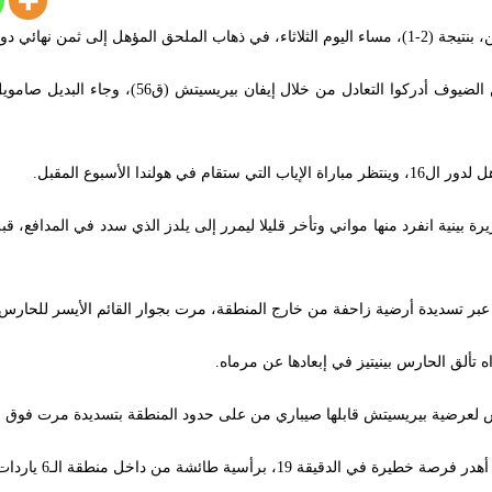
ئي دوري أبطال أوروبا.
تقدم يوفي عبر وستون ماكيني في الدقيقة (34)، لكن 
ندا الأسبوع المقبل.
رصة مبكرة بعد 3 دقائق إثر تمريرة بينية انفرد منها مواني وتأخر قليلا ليمرر إلى يلدز الذي سدد
عبر تسديدة أرضية زاحفة من خارج المنطقة، مرت بجوار القائم الأيسر للحارس
تألق الحارس بينيتيز في إبعادها عن مرماه.
وس لعرضية بيريسيتش قابلها صيباري من على حدود المنطقة بتسديدة مرت فوق 
طائشة من داخل منطقة الـ6 ياردات ليضيع فرصة هدف محقق.