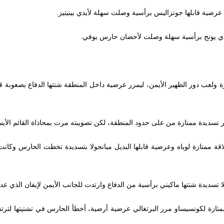
عرضية قابلها جونزاليس برأسية وصلت سهلة لأيدي بينيتيز.
ك دي يونج برأسية سهلة وصلت لأحضان حارس يوفي.
 ولعب دور الظهير الأيمن، ليمرر عرضية داخل المنطقة شتتها الدفاع بصعوبة ق
تسديدة ممتازة من على حدود المنطقة، لكن تصويبته مرت بمحاذاة القائم الأيسر
ت بالدقيقة 51 ليوفي، بعد انطلاقة ممتازة لوياه وعرضية قابلها البديل مبانجولا بتسديدة تخطت ا
قاتلا بالدقيقة 82، فمن انطلاقة ممتازة لكونسيساو مرر البرتغالي عرضية أرضية، أخطأ الحارس في ت