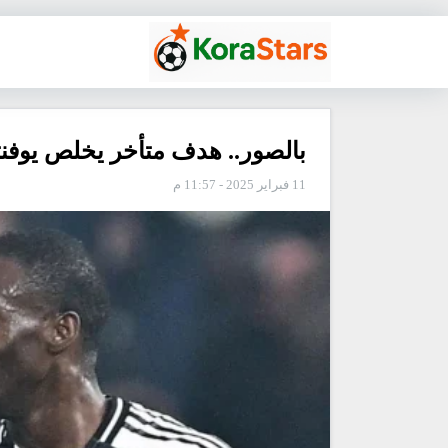
بالصور.. هدف متأخر يخلص يوفن
11 فبراير 2025 - 11:57 م