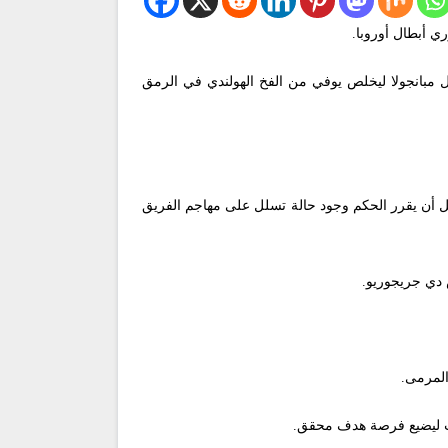
الضيوف أدركوا التعادل من خلال إيفان بيريسيتش (ق56)، وجاء البديل صامويل مبانجولا ليخلص يوفي من الفخ الهولندي في الرمق
 في المدافع، قبل أن يقرر الحكم وجود حالة تسلل على مهاجم الفريق
 دي جريجوريو.
المرمى.