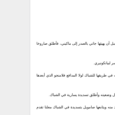
بل أن يهيئها جاتي بالصدر إلى ماكيني، فأطلق صاروخا
 لبيانكونيري.
لحارس وكانت في طريقها للشباك لولا المدافع فلامنجو الذي أبعدها
شتيتها لترتد منه ويتابعها صامويل بتسديدة في الشباك معلنا تقدم