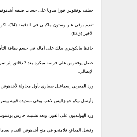
خطف يوفنتوس فوزا مدويا على حساب ضيفه أيندهوفن، بنتيجة (2-1)، مساء اليوم الثلاثاء، في ذهاب الملحق المؤهل إلى ثمن نها
الأخير (ق82).
حافظ بيانكونيري بذلك على آماله في حسم بطاقة التأهل لدور ال16، وينتظر مباراة الإياب التي ستقام في هول
حصل يوفنتوس على ف
الإيطالي.
ورد المغربي إسماعيل صيباري بأول محاولة لأيندهوفن 
وأرسل نيكو جونزاليس لاعب يوفي تسديدة قوية بيسراه 
ورد الهولنديون على الفور، وبعد تشتيت حارس يوفنت
وفشل المدافع فلامنجو في منح أيندهوفن التقدم بعدما أهدر فرصة خطيرة في الدقيقة 19، برأسية 