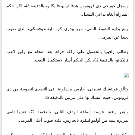
وسجل خورخي دي فروتوس هدفا لرايو فاليكانو، بالدقيقة 43، لكن حكم
المباراة ألغاه بداعي التسلل.
ومع بداية الشوط الثاني، مرر بيدري كرة لليفاندوفسكي، الذي صوب
بعيدا عن المرمى.
وطالب رافينيا بالحصول على ركلة جزاء، بعد التحام مع راتيو لاعب
فاليكانو، بالدقيقة 62، لكن الحكم أشار لاستكمال اللعب.
وتألق فويتشيك تشيزني، حارس برشلونة، في التصدي لتصويبة من دي
فروتوس، حيث أمسك بها على مرتين بالدقيقة 66.
وأهدر رافينيا فرصة إضافة الهدف الثاني، بالدقيقة 72، عندما تلقى
تمريرة بينية من أولمو لينفرد بالحارس، لكنه صوب أعلى المرمى.
وكاد دي فروتوس أن يخطف هدف التعادل لفاليكانو، حين وصلته كرة