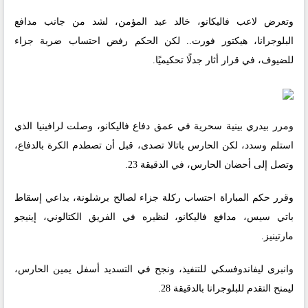
وتعرض لاعب فاليكانو، خالد عبد المؤمن، لشد من جانب مدافع
البلوجرانا، هيكتور فورت.. لكن الحكم رفض احتساب ضربة جزاء
للضيوف، في قرار أثار جدلًا تحكيميًا.
ومرر بيدري بينية سحرية في عمق دفاع فاليكانو، وصلت لرافينيا الذي
استلم وسدد، لكن الحارس باتالا تصدى، قبل أن تصطدم الكرة بالدفاع،
وتصل إلى أحضان الحارس، في الدقيقة 23.
وقرر حكم المباراة احتساب ركلة جزاء لصالح برشلونة، بداعي إسقاط
باتي سيس، مدافع فاليكانو، لنظيره في الفريق الكتالوني، إينيجو
مارتينيز.
وانبرى ليفاندوفسكي للتنفيذ، ونجح في التسديد أسفل يمين الحارس،
ليمنح التقدم للبلوجرانا بالدقيقة 28.