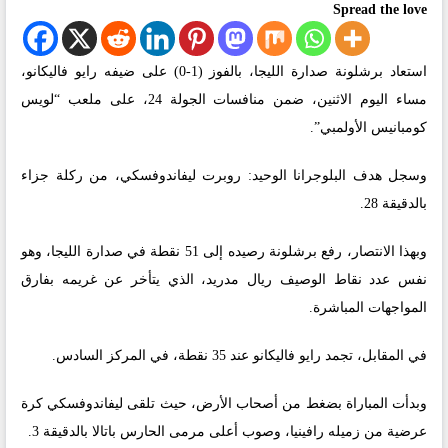
Spread the love
استعاد برشلونة صدارة الليجا، بالفوز (1-0) على ضيفه رايو فاليكانو،
مساء اليوم الاثنين، ضمن منافسات الجولة 24، على ملعب “لويس
كومبانيس الأولمبي”.
وسجل هدف البلوجرانا الوحيد: روبرت ليفاندوفسكي، من ركلة جزاء
بالدقيقة 28.
وبهذا الانتصار، رفع برشلونة رصيده إلى 51 نقطة في صدارة الليجا، وهو
نفس عدد نقاط الوصيف ريال مدريد، الذي يتأخر عن غريمه بفارق
المواجهات المباشرة.
في المقابل، تجمد رايو فاليكانو عند 35 نقطة، في المركز السادس.
وبدأت المباراة بضغط من أصحاب الأرض، حيث تلقى ليفاندوفسكي كرة
عرضية من زميله رافينيا، وصوب أعلى مرمى الحارس باتالا بالدقيقة 3.