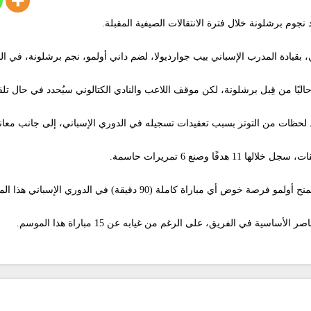
 نجوم برشلونة خلال فترة الانتقالات الصيفية المقبلة.
 بقيادة المدرب الإسباني بيب جوارديولا، لضم داني أولمو، نجم برشلونة، في الم
اليًا من قِبل برشلونة، لكن موقف اللاعب والنادي الكتالوني سيُحدد في حال تلقيهم
 لحظات من التوتر بسبب تعقيدات تسجيله في الدوري الإسباني، إلى جانب معان
باراة كاملة (90 دقيقة) في الدوري الإسباني هذا الموسم.
سية في الفريق، على الرغم من غيابه عن 15 مباراة هذا الموسم.