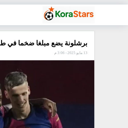
برشلونة يضع مبلغا ضخما في طر
13 مايو 2025 - 3:06 م