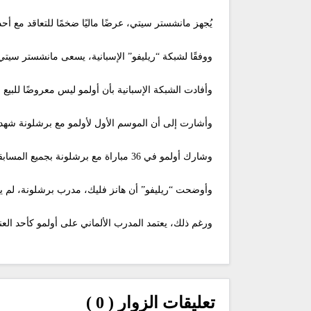
يُجهز مانشستر سيتي، عرضًا ماليًا ضخمًا للتعاقد مع أحد
ووفقًا لشبكة “ريليفو” الإسبانية، يسعى مانشستر سيتي،
وأفادت الشبكة الإسبانية بأن أولمو ليس معروضًا للبيع ح
وأشارت إلى أن الموسم الأول لأولمو مع برشلونة شهد
وشارك أولمو في 36 مباراة مع برشلونة بجميع المسابقات، سجل خلالها 11 هدفًا وصنع 6 تمريرات حاسمة.
وأوضحت “ريليفو” أن هانز فليك، مدرب برشلونة، لم يمنح أولمو فرصة خوض أي م
ورغم ذلك، يعتمد المدرب الألماني على أولمو كأحد العناصر الأسا
تعليقات الزوار ( 0 )