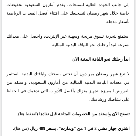
إلى جانب الجودة العالية للمنتجات، يقدم أمازون السعودية تخفيضات
خاصة خلال شهر رمضان لتشجيعك على اقتناء أفضل المعدات الرياضية
بأسعار مذهلة.
استمتع بتجربة تسوق مريحة وسهلة عبر الإنترنت، واحصل على معداتك
بسرعة لتبدأ رحلتك نحو اللياقة البدنية المثالية.
ابدأ رحلتك نحو اللياقة البدنية الآن
لا تدع شهر رمضان يمر دون أن تعتني بصحتك ولياقتك البدنية. استثمر
في معدات اللياقة البدنية المثالية من أمازون السعودية، واستفد من
العروض المميزة لتجهيز منزلك بأفضل الأدوات التي تدعمك في الحفاظ
على نشاطك ورشاقتك.
تصفح الآن واستفد من الخصومات المتاحة قبل نفادها (
اضغط هنا
).
اشتري جهاز مشي 2 في 1 من “ويمارت”، بسعر 489 ريال (
من هنا
).