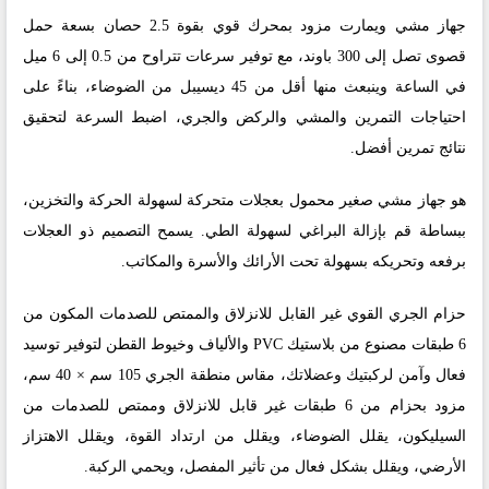
جهاز مشي ويمارت مزود بمحرك قوي بقوة 2.5 حصان بسعة حمل
قصوى تصل إلى 300 باوند، مع توفير سرعات تتراوح من 0.5 إلى 6 ميل
في الساعة وينبعث منها أقل من 45 ديسيبل من الضوضاء، بناءً على
احتياجات التمرين والمشي والركض والجري، اضبط السرعة لتحقيق
نتائج تمرين أفضل.
هو جهاز مشي صغير محمول بعجلات متحركة لسهولة الحركة والتخزين،
ببساطة قم بإزالة البراغي لسهولة الطي. يسمح التصميم ذو العجلات
برفعه وتحريكه بسهولة تحت الأرائك والأسرة والمكاتب.
حزام الجري القوي غير القابل للانزلاق والممتص للصدمات المكون من
6 طبقات مصنوع من بلاستيك PVC والألياف وخيوط القطن لتوفير توسيد
فعال وآمن لركبتيك وعضلاتك، مقاس منطقة الجري 105 سم × 40 سم،
مزود بحزام من 6 طبقات غير قابل للانزلاق وممتص للصدمات من
السيليكون، يقلل الضوضاء، ويقلل من ارتداد القوة، ويقلل الاهتزاز
الأرضي، ويقلل بشكل فعال من تأثير المفصل، ويحمي الركبة.