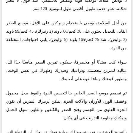
5 نوابض أسلاك فولاذية قوية ومقبض بلاستيكي، شد قوي، لا يتغير
شكله، عمر خدمة طويل. أقصى طول للتوسيع: 120 سم.
من أجل السلامة، يوصى باستخدام زنبركين على الأقل، موسع الصدر
القابل للتعديل يحتوي على 30 كجم/66 باوند (2 زنبرك)، 45 كجم/99 باوند
(3 نوابض)، شد 75 كجم/165 باوند (5 نوابض)، يلبي احتياجاتك المختلفة
من القوة.
سواء كنت مبتدئًا أو مخضرمًا، سيكون تمرين الصدر مناسبًا جدًا لك.
مثالية لتمرين معصمك وذراعيك وصدرك وظهرك في نفس الوقت،
وتطوير قبضتك وبناء القوة على أصابعك.
تم تصميم موسع الصدر الخاص بنا لتحسين القوة والقوة. بديل محمول
وخفيف الوزن للأوزان والآلات الحرة. يمكن لزنبرك التمرين أن يقوي
الجزء العلوي من الجسم وفتح الصدر والكتفين والظهر، سهل الحمل
ويمكنك مقاومة التدريب في أي مكان.
بالنسبة للمبتدئين، فهي تسمح لك بزيادة قوتك تدريجيًا إلى النقطة التي