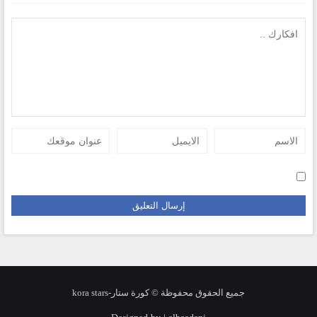
جميع الحقوق محفوظة © كورة ستار-kora stars