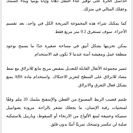
الدامبل الحرة على توفير عناء التنقل ذهابًا وإيابًا يوميًا وبناء جسمك
وعقلك المثالي في منزلك.
كما يمكنك شراء هذه المجموعة المريحة الكل في واحد، بعد تقسيم
الأجزاء، سوف تستغرق 0.2 متر مربع فقط.
يمكن تخزينها بشكل أنيق في مساحة صغيرة جدًا ما يسمح بوجود
منطقة عمل ومعيشة آمنة عندما لا تكون قيد الاستخدام.
تتميز مجموعة الأثقال القابلة للتعديل بمقبض مريح مانع للانزلاق مع نمط
مضاد للانزلاق على السطح لتعزيز الاحتكاك. واستخدام مادة ABS يمنع
بشكل فعال التعرق والانزلاق.
صُمم قضيب الربط المصنوع من القطن والإسفنج بسُمك 20 ملم وفقًا
لمنحنيات رقبة الإنسان، ما يجعلك تشعر بالراحة. مزودة بصواميل
سميكة وعميقة لمنع الألواح من الارتخاء أو السقوط، وباربيل بلاستيكية
صلبة لن تنكسر وتمنحك تمرينًا آمنًا بدون قلق.