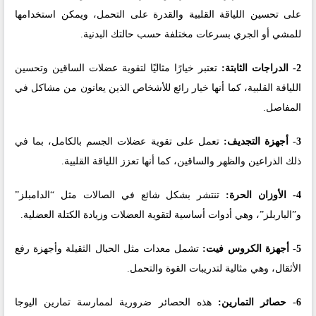
على تحسين اللياقة القلبية والقدرة على التحمل، ويمكن استخدامها
للمشي أو الجري بسرعات مختلفة حسب حالتك البدنية.
2- الدراجات الثابتة:
تعتبر خيارًا مثاليًا لتقوية عضلات الساقين وتحسين
اللياقة القلبية، كما أنها خيار رائع للأشخاص الذين يعانون من مشاكل في
المفاصل.
3- أجهزة التجديف:
تعمل على تقوية عضلات الجسم بالكامل، بما في
ذلك الذراعين والظهر والساقين، كما أنها تعزز اللياقة القلبية.
4- الأوزان الحرة:
تنتشر بشكل شائع في الصالات مثل “الدامبلز”
و”الباربلز”، وهي أدوات أساسية لتقوية العضلات وزيادة الكتلة العضلية.
5- أجهزة الكروس فيت:
تشمل معدات مثل الحبال الثقيلة وأجهزة رفع
الأثقال، وهي مثالية لتدريبات القوة والتحمل.
6- حصائر التمارين:
هذه الحصائر ضرورية لممارسة تمارين اليوجا