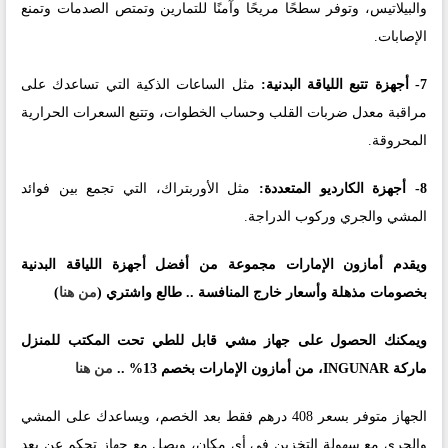
والبيلاتيس، وتوفر سطحًا مريحًا وآمنًا للتمارين وتمتص الصدمات وتمنع
الإصابات.
7- أجهزة تتبع اللياقة البدنية:
مثل الساعات الذكية التي تساعدك على
مراقبة معدل ضربات القلب وحساب الخطوات، وتتبع السعرات الحرارية
المحروقة.
8- أجهزة الكارديو المتعددة:
مثل الأوربتراك، التي تجمع بين فوائد
المشي والجري وركوب الدراجة.
ويقدم أمازون الإمارات مجموعة من أفضل أجهزة اللياقة البدنية
بخصومات مذهلة وأسعار خارج المنافسة .. طالع واشتري
(
من هنا
)
ويمكنك الحصول على جهاز مشي قابل للطي تحت المكتب للمنزل
ماركة INGUNAR، من أمازون الإمارات بخصم 13% ..
من هنا
الجهاز متوفر بسعر 408 درهم فقط بعد الخصم، ويساعدك على المشي
والجري مع سهولة التخزين في أي مكان، ويصل مع جهاز تحكم عن بعد