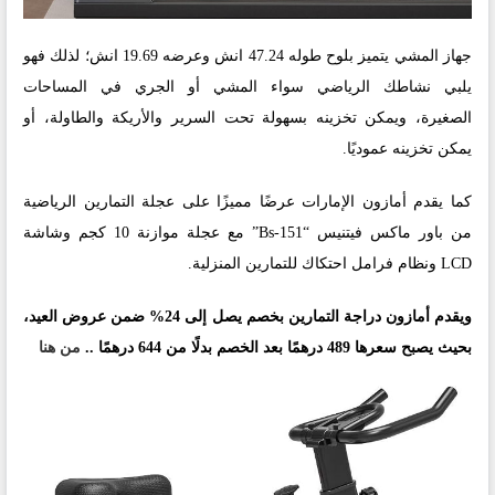
جهاز المشي يتميز بلوح طوله 47.24 انش وعرضه 19.69 انش؛ لذلك فهو
يلبي نشاطك الرياضي سواء المشي أو الجري في المساحات
الصغيرة، ويمكن تخزينه بسهولة تحت السرير والأريكة والطاولة، أو
يمكن تخزينه عموديًا.
كما يقدم أمازون الإمارات عرضًا مميزًا على عجلة التمارين الرياضية
من باور ماكس فيتنيس “Bs-151” مع عجلة موازنة 10 كجم وشاشة
LCD ونظام فرامل احتكاك للتمارين المنزلية.
ويقدم أمازون دراجة التمارين بخصم يصل إلى 24% ضمن عروض العيد،
بحيث يصبح سعرها 489 درهمًا بعد الخصم بدلًا من 644 درهمًا ..
من هنا