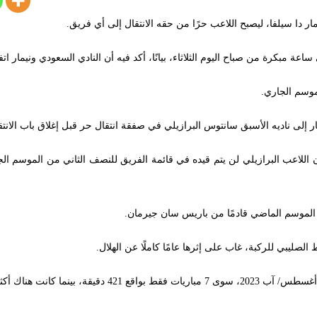
مار دا سيلفا، ليصبح اللاعب حرًا من حقه الانتقال إلى أي فريق.
بكرة من صباح اليوم الثلاثاء، بيانًا، أكد فيه أن النادي السعودي ونيمار اتفق
لموسم الجاري.
إلى ناديه الأسبق سانتوس البرازيلي في صفقة انتقال حر قبل إغلاق باب الانتقا
 اللاعب البرازيلي لن يتم قيده في قائمة الفريق للنصف الثاني من الموسم 
لع الموسم الماضي قادمًا من باريس سان جيرمان.
صليبي للركبة، غاب على إثرها عامًا كاملًا عن الهلال.
ر من إصابة قوية للنجم البرازيلي.