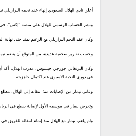
أعلن نادي الهلال السعودي إنهاء عقد نجمه البرازيلي ني
ونشر الحساب الرسمي للهلال على منصة “إكس”، في ساعة م
وكان عقد النجم البرازيلي مع الزعيم يمتد حتى نهاية ا
وحسب تقارير صحفية عديدة، من المتوقع أن ينضم نيمار 
وكان البرتغالي جورجي جيسوس، مدرب الهلال، أكد أن
في دوري النخبة الآسيوي عند اكتمال جاهزيته.
وعانى نيمار من الإصابات منذ انتقاله إلى الهلال، مط
وتعرض نيمار في موسمه الأول لإصابة بقطع في الرباط ال
ولم يلعب نيمار مع الهلال منذ إتمام انتقاله للفريق في أغسطس/ آب 2023، سوى 7 مباريات فقط بواقع 421 دقيقة، بينما كانت هناك أكث