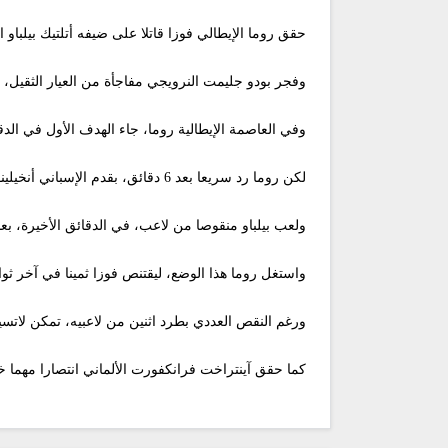
حقق روما الإيطالي فوزا قاتلا على ضيفه أتلتيك بيلباو الإسباني (2-1)، في ذهاب ثمن نهائي الدوري الأوروبي، اليوم الخميس على
وفجر بودو جليمت النرويجي مفاجأة من العيار الثقيل، بفوزه الكبير على ض
وفي العاصمة الإيطالية روما، جاء الهدف الأول في الدقيقة 50، عن طريق الضيف الباسكي، برأسية نجمه إينياكي 
لكن روما رد سريعا بعد 6 دقائق، بقدم الإسباني أنخيلينو.
ولعب بيلباو منقوصا من لاعب، في الدقائق الأخيرة، بع
واستغل روما هذا الوضع، ليقتنص فوزا ثمينا في آخر ثو
ورغم النقص العددي بطرد اثنين من لاعبيه، تمكن لاتسيو ا
كما حقق آينتراخت فرانكفورت الألماني انتصارا مهما خار