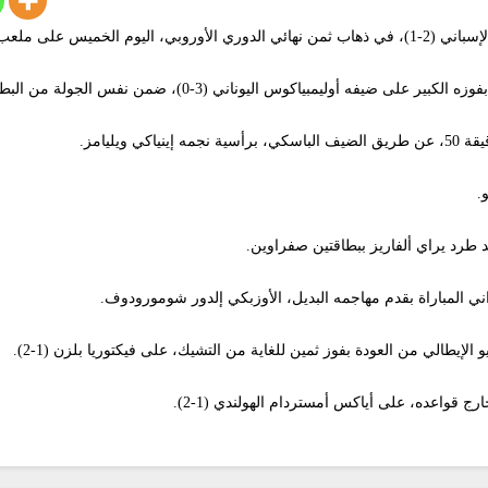
 ملعب (الأوليمبيكو).
يفه أوليمبياكوس اليوناني (3-0)، ضمن نفس الجولة من البطولة.
ويليامز.
د طرد يراي ألفاريز ببطاقتين صفراوين.
اني المباراة بقدم مهاجمه البديل، الأوزبكي إلدور شومورودوف.
لإيطالي من العودة بفوز ثمين للغاية من التشيك، على فيكتوريا بلزن (1-2).
ج قواعده، على أياكس أمستردام الهولندي (1-2).