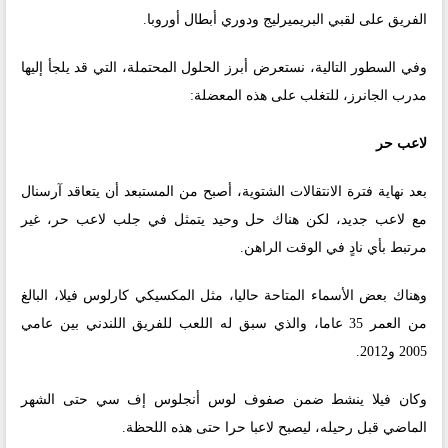
الفريق على لقبي البريميرليج ودوري أبطال أوروبا.
وفي السطور التالية، نستعرض أبرز الحلول المحتملة، التي قد يلجأ إليها
مدرب الجانرز، للتغلب على هذه المعضلة:
لاعب حر
بعد نهاية فترة الانتقالات الشتوية، أصبح من المستبعد أن يتعاقد آرسنال
مع لاعب جديد، لكن هناك حل وحيد يتمثل في جلب لاعب حر، غير
مرتبط بأي نادٍ في الوقت الراهن.
وهناك بعض الأسماء المتاحة حاليا، مثل المكسيكي كارلوس فيلا، البالغ
من العمر 35 عاما، والذي سبق له اللعب للفريق اللندني بين عامي
2005 و2012.
وكان فيلا ينشط ضمن صفوف لوس أنجلوس إف سي حتى الشهر
الماضي قبل رحيله، ليصبح لاعبا حرا حتى هذه اللحظة.