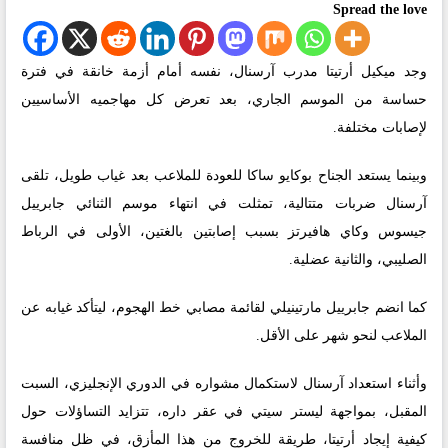
Spread the love
وجد ميكيل أرتيتا مدرب آرسنال، نفسه أمام أزمة خانقة في فترة
حساسة من الموسم الجاري، بعد تعرض كل مهاجميه الأساسيين
لإصابات مختلفة.
وبينما يستعد الجناح بوكايو ساكا للعودة للملاعب بعد غياب طويل، تلقى
آرسنال ضربات متتالية، تمثلت في انتهاء موسم الثنائي جابرييل
جيسوس وكاي هافيرتز بسبب إصابتين بالغتين، الأولى في الرباط
الصليبي، والثانية عضلية.
كما انضم جابرييل مارتينيلي لقائمة مصابي خط الهجوم، ليتأكد غيابه عن
الملاعب لنحو شهر على الأقل.
وأثناء استعداد آرسنال لاستكمال مشواره في الدوري الإنجليزي، السبت
المقبل، بمواجهة ليستر سيتي في عقر داره، تتزايد التساؤلات حول
كيفية إيجاد أرتيتا، طريقة للخروج من هذا المأزق، في ظل منافسة