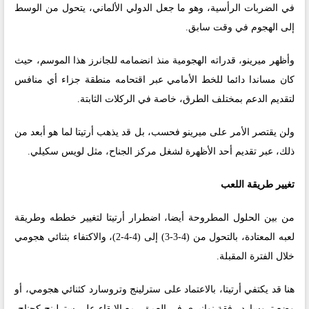
في الضربات الرأسية، وهو ما جعل الدولي الألماني، يتحول من الوسط
إلى الهجوم في وقت سابق.
وأظهر ميرينو، قدراته الهجومية منذ انضمامه للجانرز هذا الموسم، حيث
كان مساندا دائما للخط الأمامي عبر اقتحامه منطقة جزاء أي منافس
لتقديم الدعم بمختلف الطرق، خاصة في الركلات الثابتة.
ولن يقتصر الأمر على ميرينو فحسب، بل قد يذهب أرتيتا لما هو أبعد من
ذلك، عبر تقديم أحد الأظهرة لشغل مركز الجناح، مثل لويس سكيلي.
تغيير طريقة اللعب
من بين الحلول المطروحة أيضا، اضطرار أرتيتا لتغيير خططه وطريقة
لعبه المعتادة، بالتحول من (4-3-3) إلى (4-4-2)، والاكتفاء بثنائي هجومي
خلال الفترة المقبلة.
هنا قد يكتفي أرتيتا، بالاعتماد على سترلينج وتروسارد كثنائي هجومي، أو
وضع تروسارد رفقة نوانيري في العمق، مع الإبقاء على سترلينج كجناح،