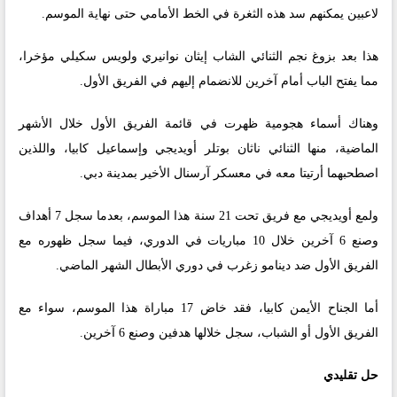
لاعبين يمكنهم سد هذه الثغرة في الخط الأمامي حتى نهاية الموسم.
هذا بعد بزوغ نجم الثنائي الشاب إيثان نوانيري ولويس سكيلي مؤخرا،
مما يفتح الباب أمام آخرين للانضمام إليهم في الفريق الأول.
وهناك أسماء هجومية ظهرت في قائمة الفريق الأول خلال الأشهر
الماضية، منها الثنائي ناثان بوتلر أويديجي وإسماعيل كابيا، واللذين
اصطحبهما أرتيتا معه في معسكر آرسنال الأخير بمدينة دبي.
ولمع أويديجي مع فريق تحت 21 سنة هذا الموسم، بعدما سجل 7 أهداف
وصنع 6 آخرين خلال 10 مباريات في الدوري، فيما سجل ظهوره مع
الفريق الأول ضد دينامو زغرب في دوري الأبطال الشهر الماضي.
أما الجناح الأيمن كابيا، فقد خاض 17 مباراة هذا الموسم، سواء مع
الفريق الأول أو الشباب، سجل خلالها هدفين وصنع 6 آخرين.
حل تقليدي