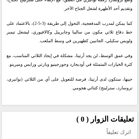
وتقديم أحد الأظهرة لشغل الجناح الآخر.
كما يمكن لمدرب المدفعجية، التحول إلى طريقة (3-5-2)، بالاعتماد على
خط دفاع ثلاثي مكون من ساليبا وجابرييل وكالافيوري، ليشغل تيمبر
ولويس سكيلي، الجانبين كظهيرين في وسط الملعب.
وفي عمق الوسط، لن يجد أرتيتا، مشكلة في إيجاد الثلاثي المناسب، مع
كثرة الخيارات المتمثلة في أوديجارد وجورجينيو وبارتي ورايس وميرينو.
حينها، ستكون لدى أرتيتا، فرصة للتعويل على أي من الثلاثي (نوانيري،
تروسارد، سترلينج) كثنائي هجومي.
تعليقات الزوار ( 0 )
اترك تعليقاً