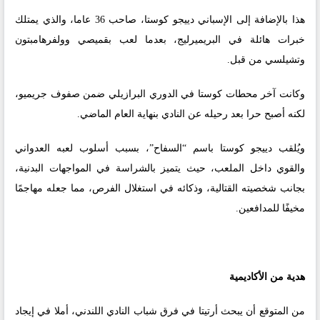
هذا بالإضافة إلى الإسباني دييجو كوستا، صاحب 36 عاما، والذي يمتلك
خبرات هائلة في البريميرليج، بعدما لعب بقميصي وولفرهامبتون
وتشيلسي من قبل.
وكانت آخر محطات كوستا في الدوري البرازيلي ضمن صفوف جريميو،
لكنه أصبح حرا بعد رحيله عن النادي بنهاية العام الماضي.
ويُلقب دييجو كوستا باسم “السفاح”، بسبب أسلوب لعبه العدواني
والقوي داخل الملعب، حيث يتميز بالشراسة في المواجهات البدنية،
بجانب شخصيته القتالية، وذكائه في استغلال الفرص، مما جعله مهاجمًا
مخيفًا للمدافعين.
هدية من الأكاديمية
من المتوقع أن يبحث أرتيتا في فرق شباب النادي اللندني، أملا في إيجاد