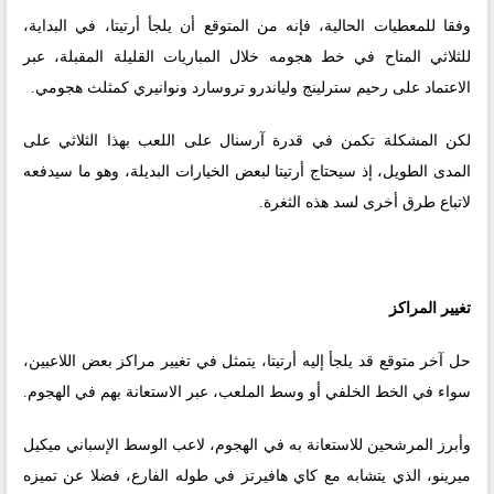
وفقا للمعطيات الحالية، فإنه من المتوقع أن يلجأ أرتيتا، في البداية،
للثلاثي المتاح في خط هجومه خلال المباريات القليلة المقبلة، عبر
الاعتماد على رحيم سترلينج ولياندرو تروسارد ونوانيري كمثلث هجومي.
لكن المشكلة تكمن في قدرة آرسنال على اللعب بهذا الثلاثي على
المدى الطويل، إذ سيحتاج أرتيتا لبعض الخيارات البديلة، وهو ما سيدفعه
لاتباع طرق أخرى لسد هذه الثغرة.
تغيير المراكز
حل آخر متوقع قد يلجأ إليه أرتيتا، يتمثل في تغيير مراكز بعض اللاعبين،
سواء في الخط الخلفي أو وسط الملعب، عبر الاستعانة بهم في الهجوم.
وأبرز المرشحين للاستعانة به في الهجوم، لاعب الوسط الإسباني ميكيل
ميرينو، الذي يتشابه مع كاي هافيرتز في طوله الفارع، فضلا عن تميزه