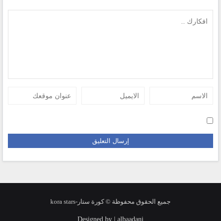
جميع الحقوق محفوظة © كورة ستار-kora stars
Designed by | albaadani