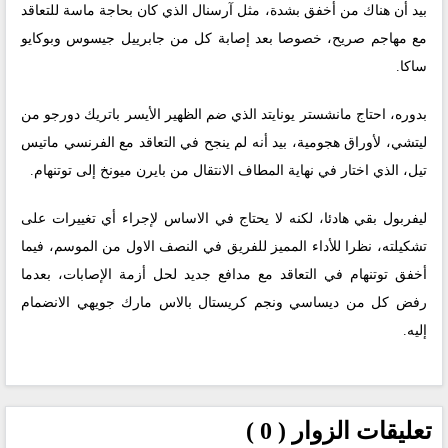
بيد أن هناك من أخفق بشدة، مثل آرسنال الذي كان بحاجة ماسة للتعاقد
مع مهاجم صريح، خصوصا بعد إصابة كل من جابرييل جيسوس وبوكايو
ساكا.
بدوره، احتاج مانشستر يونايتد الذي ضم الظهير الأيسر باتريك دورجو من
ليتشي، لأوراق هجومية، بيد أنه لم ينجح في التعاقد مع الفرنسي ماتيس
تيل، الذي اختار في نهاية المطاف الانتقال من بايرن ميونخ إلى توتنهام.
ليفربول بقي هادئا، لكنه لا يحتاج في الاساس لإجراء أي تغييرات على
تشكيلته، نظرا للأداء المميز للفريق في النصف الاول من الموسم، فيما
أخفق توتنهام في التعاقد مع مدافع جديد لحل أزمة الإصابات، بعدما
رفض كل من ديساسي ونجم كريستال بالاس مارك جويهي الانضمام
إليه.
تعليقات الزوار ( 0 )