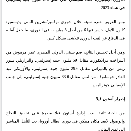
في شتاء 2023.
ومر الفريق بفترة سيئة خلال شهري نوفمبر/تشرين الثاني وديسمبر/
كانون الأول، خسر فيها 6 من أصل 8 مباريات في الدوري، ما جعل آماله
في الدفاع عن لقب الدوري تتلاشى بشكل كبير.
ومن أجل تحسين النتائج، ضم سيتي، الدولي المصري عمر مرموش من
آينتراخت فرانكفورت مقابل 59 مليون جنيه إسترليني، والبرازيلي فيتور
ريس من بالميراس مقابل 29.6 مليون جنيه إسترليني، والأوزبكي عبد
القادر خوسانوف من لنس مقابل 33.6 مليون جنيه إسترليني، إلى جانب
الإسباني جونزاليس.
إصرار أستون فيلا
من ناحية ثانية، بدت إدارة أستون فيلا مصرة على تحقيق النجاح
والوصول لأبعد مكان ممكن في دوري أبطال أوروبا، بعد التأهل المباشر
إلى ثمن النهائي.