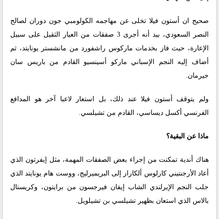
صحيح ان أستون فيلا تخلى عن مهاجمه الكولومبي جون دوران لصالح
النصر السعودي، بيد أنه أجرى 3 صفقات من العيار الثقيل على سبيل
الإعارة، حيث فاز بخدمات ماركوس راشفورد من مانشستر يونايتد، ثم
أضاف إليه النجم الإسباني ماركو أسينسيو القادم من باريس سان
جيرمان.
ولم يتوقف أستون فيلا عند ذلك، بل استعار لاعبا آخر هو المدافع
الفرنسي أكسل ديساسي، القادم من تشيلسي.
ماذا عن البقية؟
هناك أندية تمكنت من إجراء بعض الصفقات المهمة، مثل إيفرتون الذي
أعاد الأرجنتيني كارلوس ألكاراز إلى البريميرليج، ووست هام يونايتد الذي
جلب النجم الإيرلندي الشاب إيفان فيرجسون من برايتون، وكريستال
بالاس الذي استعان بظهير تشيلسي بن تشيلويل.