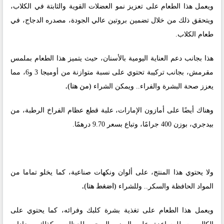
ويعمل هذا الطعام على تعزيز نمو العضلات القوية والثابتة في الكلاب،
ويتحقق ذلك من خلال تضمين بروتين عالي الجودة، مصدره الدجاج، في
طعام الكلاب.
هذا بجانب دعم العناية اليومية بالأسنان، حيث يتميز هذا الطعام بملمس
مقرمش، بجانب تركيبة تحتوي على نسبة متوازنة من أوميجا 3 و6، مما
يعزز صحة البشرة والفراء.. ويمكن الشراء
(من هنا)
.
وهناك أيضًا على أمازون الإمارات، علبة قطع عظام الفراخ الرطبة، من
بيدجري، بوزن 400 جرامًا، وتباع بسعر 9.70 درهمًا.
ولا يحتوي هذا المنتج، على ألوان ونكهات صناعية، كما يخلو تماما من
المواد الحافظة والسكر.. وللشراء
(اضغط هنا)
.
ويعمل هذا الطعام على تغذية بشرة كلبك وفرائه، كما يحتوي على