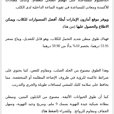
الكالسيوم للمساعدة على الهضم الصحي للعظام، وكذلك مضادات
للأكسدة ومعادن للمساعدة في تقوية المناعة الداخلية لدى الكلب.
ويوفر موقع أمازون الإمارات أيضًا، أفضل اكسسوارات للكلاب، ويمكن
الاطلاع والحصول عليها
(من هنا)
.
فهناك طوق مبطن شديد التحمل للكلاب، وهو قابل للتعديل، ويباع بسعر
53.91 درهما، بخصم 10% بدلًا من 59.90 درهما.
وهذا الطوق مصنوع من الجلد الصلب، ومقاوم للعض، كما يحتوي على
شرائط عاكسة للرؤية في ظروف الإضاءة المظلمة أو المنخفضة، مما
يحافظ على سلامة كلبك للمشي لمسافات طويلة والجري والتدريب.
كما أن طوق الحيوانات الأليفة، مصنوع من النايلون المتين، ومبطن
ببطانة شبكية جيدة التهوية بسمك 9 ملم، ومريح وجيد التهوية، وسهل
الجفاف ومقاوم للروائح.. وللشراء
(اضغط هنا)
.