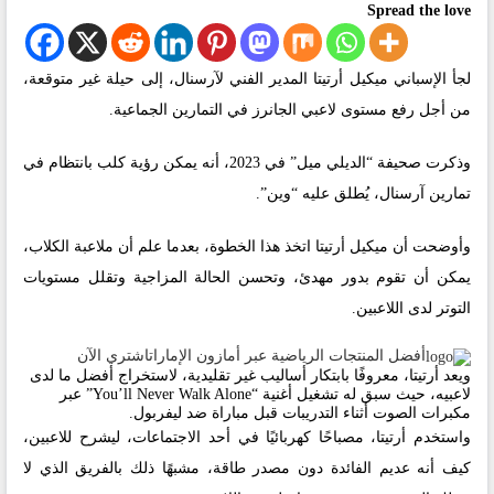
Spread the love
لجأ الإسباني ميكيل أرتيتا المدير الفني لآرسنال، إلى حيلة غير متوقعة،
من أجل رفع مستوى لاعبي الجانرز في التمارين الجماعية.
وذكرت صحيفة “الديلي ميل” في 2023، أنه يمكن رؤية كلب بانتظام في
تمارين آرسنال، يُطلق عليه “وين”.
وأوضحت أن ميكيل أرتيتا اتخذ هذا الخطوة، بعدما علم أن ملاعبة الكلاب،
يمكن أن تقوم بدور مهدئ، وتحسن الحالة المزاجية وتقلل مستويات
التوتر لدى اللاعبين.
أفضل المنتجات الرياضية عبر أمازون الإمارات
اشتري الآن
ويعد أرتيتا، معروفًا بابتكار أساليب غير تقليدية، لاستخراج أفضل ما لدى
لاعبيه، حيث سبق له تشغيل أغنية “You’ll Never Walk Alone” عبر
مكبرات الصوت أثناء التدريبات قبل مباراة ضد ليفربول.
واستخدم أرتيتا، مصباحًا كهربائيًا في أحد الاجتماعات، ليشرح للاعبين،
كيف أنه عديم الفائدة دون مصدر طاقة، مشبهًا ذلك بالفريق الذي لا