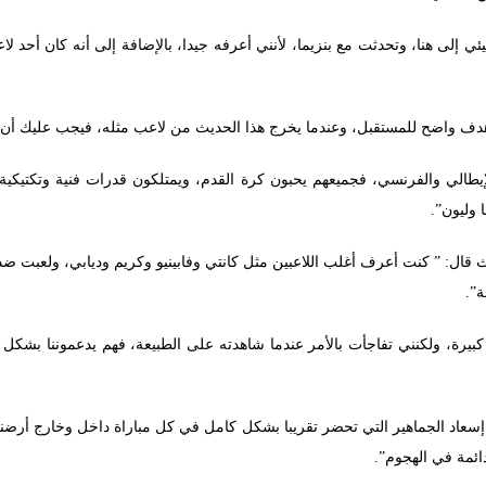
إلى هنا، وتحدثت مع بنزيما، لأنني أعرفه جيدا، بالإضافة إلى أنه كان أحد لاع
، وهدف واضح للمستقبل، وعندما يخرج هذا الحديث من لاعب مثله، فيجب عليك أن
إيطالي والفرنسي، فجميعهم يحبون كرة القدم، ويمتلكون قدرات فنية وتكتيكية 
 وليون”.
ث قال: ” كنت أعرف أغلب اللاعبين مثل كانتي وفابينيو وكريم وديابي، ولعبت ضد د
ة”.
كبيرة، ولكنني تفاجأت بالأمر عندما شاهدته على الطبيعة، فهم يدعموننا بشكل
إسعاد الجماهير التي تحضر تقريبا بشكل كامل في كل مباراة داخل وخارج أرضنا
لدائمة في الهجوم”.