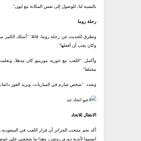
بالنسبة لنا، للوصول إلى نفس المكانة مع ليون”.
رحلة روما
وتطرق للحديث عن رحلة روما، قائلا: “أمتلك الكثير من
وكان يجب أن أفعلها”.
وأكمل: “اللعب مع جوزيه مورينيو كان مذهلا، وتعلمت
مختلفا”.
وشدد: “شخص صارم في المباريات، ويريد الفوز دائما، 
الانتقال للاتحاد
أكد نجم منتخب الجزائر أن قرار اللعب في السعودية، ك
انضموا لأندية دوري روشن، وهذا ما شجعني على خوض