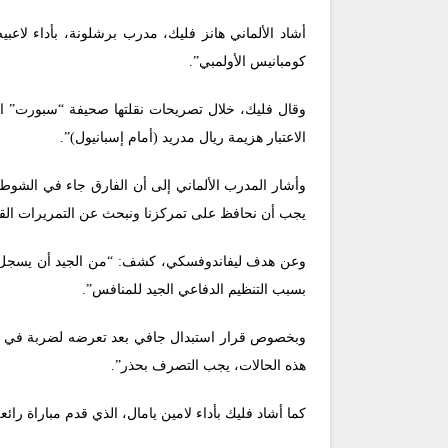
كومبانيس الأولمبي”.
وقال فليك، خلال تصريحات نقلتها صحيفة “سبورت” الإ
الاعتبار هزيمة ريال مدريد (أمام إسبانيول)”.
وأشار المدرب الألماني إلى أن الفارق جاء في الشوط ا
يجب أن نحافظ على تمركزنا ونبحث عن التمريرات القصي
وعن هدف ليفاندوفسكي، كشف: “من الجيد أن يسجل، لقد
بسبب التنظيم الدفاعي الجيد للمنافس”.
وبخصوص قرار استبدال جافي بعد تعرضه لضربة في الرأ
هذه الحالات، يجب التصرف بحذر”.
كما أشاد فليك بأداء لامين يامال، الذي قدم مباراة رائ