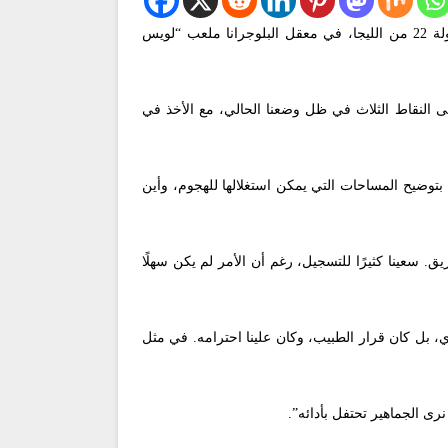
أشاد الألماني هانز فليك، مدرب برشلونة، بأداء لاعبيه عقب الانتصار (1-0) خلال مواجهة ديبورتيفو ألافيس، مساء الأحد، ضمن الجولة 22 من الليجا، في معقل البلوجرانا ملعب “لويس
ى النقاط الثلاث في ظل وضعنا الحالي، مع الأخذ في
 بتوضيح المساحات التي يمكن استغلالها للهجوم، وأين
سعينا كثيرًا للتسجيل، رغم أن الأمر لم يكن سهلًا
 بل كان قرار الطبيب، وكان علينا احترامه. في مثل
رى الجماهير تحتفل بأدائه”.