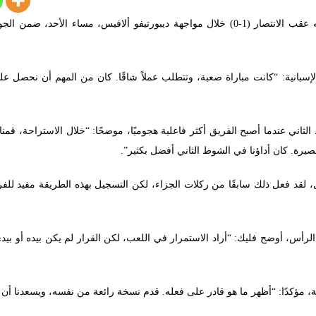
سبانية: “كانت مباراة صعبة، وتتطلب عملاً شاقًا. كان من المهم أن نحصل عل
لثاني عندما أصبح الفريق أكثر فاعلية هجوميًا، موضحًا: “خلال الاستراحة، قمنا
رة. كان أداؤنا في الشوط الثاني أفضل بكثير”.
 فعل ذلك سابقًا من ركلات الجزاء، لكن التسجيل بهذه الطريقة مفيد للفريق. 
س، أوضح فليك: “أراد الاستمرار في اللعب، لكن القرار لم يكن بيده أو بيدي،
عة، مؤكدًا: “أظهر ما هو قادر على فعله. قدم نسخة رائعة من نفسه، ويسعدنا أن ن