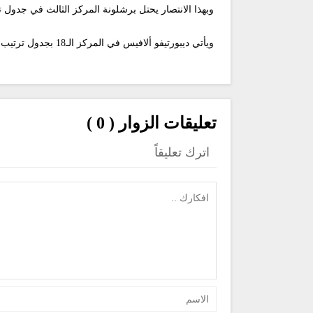
وبهذا الانتصار يحتل برشلونة المركز الثالث في جدول ترتيب الليجا بـ45 نقطة، متأخرا بـ4 نقاط عن ريال مدريد صاحب الصدارة، بينما يأتي أت
ويأتي ديبورتيفو ألافيس في المركز الـ18 بجدول ترتيب الدوري الإسباني برصيد 21 نقطة.
تعليقات الزوار ( 0 )
اترك تعليقاً