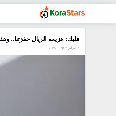
فليك: هزيمة الريال حفزتنا.. وه
2 فبراير 2025 - 5:53 م