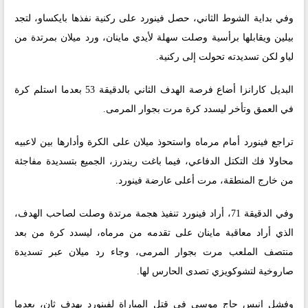
وفي بداية الشوط الثاني، حصل فينورد على ركنية نفذها بايكساو، لتجد
بيلين ويقابلها برأسية وصلت سهلة لأيدي ماينان، ورد ميلان بمرتدة من
لياو لكن تسديدته تحولت إلى ركنية.
البديل كارانزا أضاع فرصة الهدف الثاني بالدقيقة 53 بعدما استلم كرة
في العمق وتأخر ليسدد كرة مرت بجوار المرمى.
تراجع فينورد أمام مرماه واستحوذ ميلان على الكرة وأدارها بين لاعبيه
محاولا فك التكتل الدفاعي، فيما باغت ريندرز، الجميع بتسديدة مفاجئة
من خارج المنطقة، مرت أعلى عارضة فينورد.
وفي الدقيقة 71، أراد فينورد تنفيذ هجمة مرتدة وصلت لصاحب الهدف،
الذي أراد معاقبة ماينان على تقدمه من مرماه، ليسدد كرة من بعد
منتصف الملعب مرت بجوار المرمى، وجاء رد ميلان عبر تسديدة
صاروخية لتشوكويزي تصدى الحارس لها.
وفشل انيس حاج موسى في قتل المباراة لفينورد بهدف ثان، بعدما