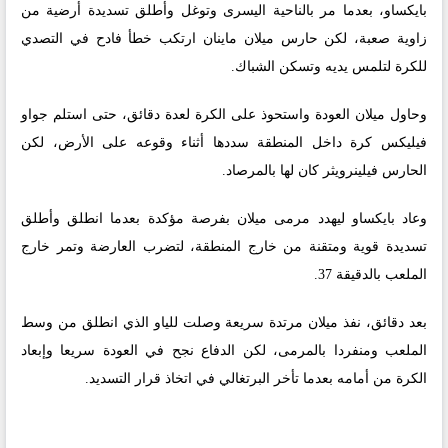
بايكساو، بعدما مر بالناحية اليسرى وتوغل وأطلق تسديدة أرضية من
زاوية صعبة، لكن حارس ميلان ماينان ارتكب خطأ فادح في التصدي
للكرة لتلمس يديه وتسكن الشباك.
وحاول ميلان العودة واستحوذ على الكرة لعدة دقائق، حتى استلم جواو
فيليكس كرة داخل المنطقة سددها أثناء وقوعه على الأرض، لكن
الحارس فيلينرويثر كان لها بالمرصاد.
وعاد بايكساو ليهدد مرمى ميلان بفرصة مؤكدة بعدما انطلق وأطلق
تسديدة قوية ومتقنة من خارج المنطقة، لتضرب العارضة وتمر خارج
الملعب بالدقيقة 37.
بعد دقائق، نفذ ميلان مرتدة سريعة وصلت للياو الذي انطلق من وسط
الملعب ومنفردا بالمرمى، لكن الدفاع نجح في العودة سريعا وإبعاد
الكرة من أمامه بعدما تأخر البرتغالي في اتخاذ قرار التسديد.