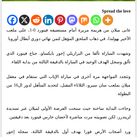
Spread the love
عانى ميلان من هزيمة مريرة أمام مستضيفه فينورد 0-1، على ملعب
الأخير بهولندا، في ذهاب الملحق المؤهل لثمن نهائي دوري أبطال أوروبا.
وشهدت المباراة تألقا من البرازيلي إجور بايكساو، جناح فينورد الذي
تألق وسجل الهدف الوحيد في المباراة بالدقيقة الثالثة من بداية اللقاء.
وتتجدد المواجهة مرة أخرى في مباراة الإياب التي ستقام في معقل
ميلان بملعب سان سيرو، الثلاثاء المقبل، لتحديد المتأهل لدور ال16 من
البطولة.
وجاءت البداية ساخنة حيث سنحت الفرصة الأولى لميلان عبر تسديدة
لريندرز، لكن تصويبته مرت مباشرة لأحضان حارس فينورد بعد دقيقتين.
ورد أصحاب الأرض فورا بهدف أول بالدقيقة الثالثة، سجله إجور