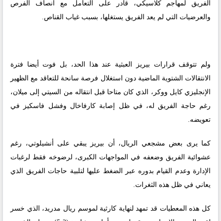
الفريق لمهاجم كلاسيكي، قادر على التعامل مع أنصاف الفرص
والعرضيات التي لم يعد الفريق يستغلها، بسبب غياب القناص.
ولم تتوقف قرارات بيريز العبثية عند هذا الحد، بل فوت أيضا فترة
الانتقالات الشتوية الماضية دون استغلال فرصة سانحة للتعاقد مع الظهير
الإنجليزي كايل ووكر، الذي كان متاحا قبل انتقاله من السيتي إلى ميلان،
رغم حاجة الفريق له، في ظل إصابة كارفاخال وفشل فاسكيز في
تعويضه.
كما يرى بعض مشجعي الريال، أن بيريز يبقي على أنشيلوتي، رغم
عشوائية الفريق وضعفه في المواجهات الكبرى، لرضوخه فقط لرغبات
الإدارة وعدم القيام بدوره عبر الضغط عليها لتلبية حاجات الفريق الذي
يعاني في ظل هذه الثغرات.
كل هذه المعطيات قد تمهد لنهاية كارثية لموسم ريال مدريد، الذي خسر