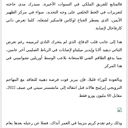
فالمتابع للفريق الملكي في السنوات الأخيرة، سيدرك مدى حاجته
لتعزيزات في الخط الخلفي على وجه التحديد، سواء في مركز الظهير
الأيمن، الذي يضطر الجناح لوكاس فاسكيز لشغله، كلما تعرض داني
كارفاخال لإصابة.
هذا إلى جانب قلب الدفاع، الذي لم يتحرك النادي لترميمه رغم تعرض
الثنائي ديفيد ألابا وإيدير ميليتاو لإصابات في الرباط الصليبي آخر عامين،
مما يدفع الطاقم الفني للاستعانة بلاعب الوسط أوريلين تشواميني في
هذا المركز.
وبالعودة للوراء قليلا، فإن بيريز فوت فرصة ذهبية للتعاقد مع المهاجم
النرويجي إيرلينج هالاند قبل انتقاله إلى مانشستر سيتي في صيف 2022،
مقابل 60 مليون يورو فقط.
وذلك رغم تقدم كريم بنزيما في العمر آنذاك، فضلا عن رحيله بعدها بعام