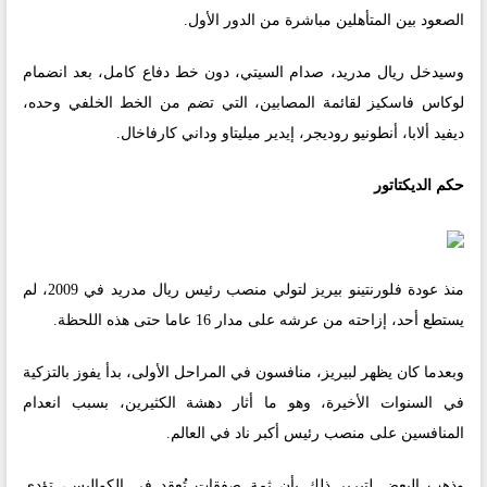
الصعود بين المتأهلين مباشرة من الدور الأول.
وسيدخل ريال مدريد، صدام السيتي، دون خط دفاع كامل، بعد انضمام
لوكاس فاسكيز لقائمة المصابين، التي تضم من الخط الخلفي وحده،
ديفيد ألابا، أنطونيو روديجر، إيدير ميليتاو وداني كارفاخال.
حكم الديكتاتور
منذ عودة فلورنتينو بيريز لتولي منصب رئيس ريال مدريد في 2009، لم
يستطع أحد، إزاحته من عرشه على مدار 16 عاما حتى هذه اللحظة.
وبعدما كان يظهر لبيريز، منافسون في المراحل الأولى، بدأ يفوز بالتزكية
في السنوات الأخيرة، وهو ما أثار دهشة الكثيرين، بسبب انعدام
المنافسين على منصب رئيس أكبر ناد في العالم.
وذهب البعض لتبرير ذلك بأن ثمة صفقات تُعقد في الكواليس، تؤدي