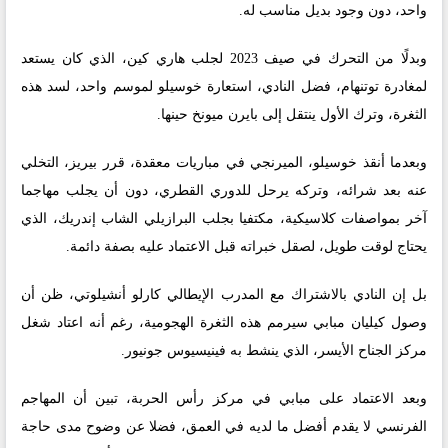
واحد، دون وجود بديل مناسب له.
وبدلًا من التحرك في صيف 2023 لجلب هاري كين، الذي كان يستعد
لمغادرة توتنهام، فضل النادي، استعارة خوسيلو لموسم واحد، لسد هذه
الثغرة، وترك الأول ينتقل إلى بايرن ميونخ حينها.
وبعدما أنقذ خوسيلو، الميرنجي في مباريات معقدة، قرر بيريز، التخلي
عنه بعد شرائه، وتركه يرحل للدوري القطري، دون أن يجلب مهاجما
آخر بمواصفات كلاسيكية، مكتفيا بجلب البرازيلي الشاب إندريك، الذي
يحتاج لوقت طويل، لصقل خبراته قبل الاعتماد عليه بصفة دائمة.
بل إن النادي بالاشتراك مع المدرب الإيطالي كارلو أنشيلوتي، ظن أن
وصول كيليان مبابي سيرمم هذه الثغرة الهجومية، رغم أنه اعتاد شغل
مركز الجناح الأيسر، الذي ينشط به فينيسيوس جونيور.
وبعد الاعتماد على مبابي في مركز رأس الحربة، تبين أن المهاجم
الفرنسي لا يقدم أفضل ما لديه في العمق، فضلا عن وضوح مدى حاجة