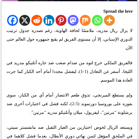
Spread the love
لا يزال ريال مدريد، ملامسًا لحافة الهاوية، رغم تصدره جدول ترتيب
الدوري الإسباني، إلا أن مستوى الفريق لم يقنع جمهوره حول العالم حتى
الآن.
فالفريق الملكي خرج لتوه من صدام صعب ضد جاره أتلتيكو مدريد في
الليجا، أسفر عن التعادل (1-1)، ليفشل مجددا أمام أحد الكبار كما جرت
العادة هذا الموسم.
ولم يستطع الميرنجي، تذوق طعم الانتصار أمام أي من الكبار، سوى
بفوزه على بوروسيا دورتموند (5-2)، لكنه فشل في اختبارات أخرى ضد
برشلونة “مرتين”، ليفربول، ميلان وأتلتيكو مدريد “مرتين”.
ويستعد الريال لخوض اختبارين من العيار الثقيل ضد مانشستر سيتي،
في الملحق المؤهل لثمن نهائي دوري الأبطال، بعدما فشل كلاهما في