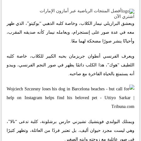
أفضل المنتجات الرياضية عبر أمازون الإمارات
اشتري الآن
ويعشق البرازيلي نيمار الكلاب، وخاصة كلبه الذهبي “بوكيتو”، الذي ظهر
معه في عدة صور على إنستجرام، ويعامله نيمار كأنه صديقه المقرب،
وأحيانًا ينشر صورًا مضحكة لهما معًا.
ويعرف الفرنسي أنطوان جريزمان بحبه الكبير للكلاب، خاصة كلبه
اللطيف “هوك”، هذا الكلب دائمًا يظهر في صور النجم الفرنسي، ويبدو
أنه يستمتع بالحياة الفاخرة مع صاحبه.
ويمتلك البولندي فويتشيك تشيزني حارس برشلونة، كلبة تدعى “نالا”،
وهي ليست مجرد حيوان أليف، بل تعتبر فردًا من العائلة، وتظهر كثيرًا
في صور عائلية مع زوجته وابنه الصغير.