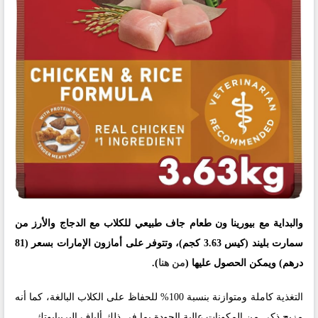
والبداية مع بيورينا ون طعام جاف طبيعي للكلاب مع الدجاج والأرز من
سمارت بليند (كيس 3.63 كجم)، وتتوفر على أمازون الإمارات بسعر (‎81
درهم) ويمكن الحصول عليها (
من هنا
).
التغذية كاملة ومتوازنة بنسبة 100% للحفاظ على الكلاب البالغة، كما أنه
مزيج ذكي من المكونات عالية الجودة بما في ذلك ألياف البريبايوتك.