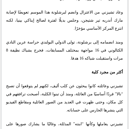
وعاد تشيزني من الاعتزال وانضم لبرشلونة هذا الموسم تعويضًا لإصابة
مارك أندريه تير شتيجن، وجلس بديلًا لفترة لصالح إيناكي بينيا، لكنه
انتزع المركز الأساسي مؤخرًا.
ومنذ انضمامه إلى برشلونة، تولى الدولي البولندي حراسة عرين النادي
الكتالوني في 16 مواجهة بمختلف المسابقات، فخرج بشباك نظيفة 8
مرات واستقبلت شباكه 16 هدفا.
أكثر من مجرد كلبة
تشيزني وعائلته كانوا يبحثون عن كلب أليف، لكنهم لم يتوقعوا أن تصبح
“نالا” فردًا أساسيًا من العائلة، ومنذ أن تبنوا الكلبة، أصبحت ترافقهم في
كل مكان، وحتى ظهرت في العديد من الصور العائلية ومقاطع الفيديو
التي ينشرها الحارس على حساباته.
تشيزني يعاملها وكأنها “ابنته” المدللة، وغالبًا ما يشارك صورها على