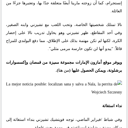
إنستجرام، كما أن زوجته مارينا أيضًا متعلقة جدًا بها، وتعتبرها جزءًا من
العائلة.
نالا تمتلك شخصيتها الخاصة، وتحب اللعب مع تشيزني وابنه الصغير،
وفي أحد المقاطع، ظهر تشيزني وهو يحاول تدريب نالا على إحضار
الكرة، لكنها لم تكن مهتمة بذلك على الإطلاق، مما دفع البولندي للمزاح
قائلاً: “يبدو أنها لن تكون حارسة مرمى مثلي”.
ويوفر موقع أمازون الإمارات مجموعة مميزة من قمصان وإكسسوارات
برشلونة، ويمكن الحصول عليها (
من هنا
).
نداء استغاثة
وفي شباط /فبراير الماضي، توجه فويتشيك تشيزني بنداء استغاثة إلى
سكان مدينة برشلونة لمساعدته في مهمة بحث عاجلة.