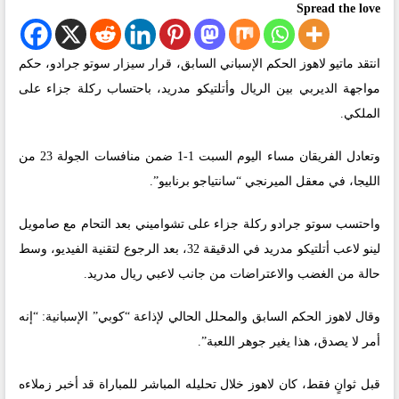
Spread the love
انتقد ماتيو لاهوز الحكم الإسباني السابق، قرار سيزار سوتو جرادو، حكم
مواجهة الديربي بين الريال وأتلتيكو مدريد، باحتساب ركلة جزاء على
الملكي.
وتعادل الفريقان مساء اليوم السبت 1-1 ضمن منافسات الجولة 23 من
الليجا، في معقل الميرنجي “سانتياجو برنابيو”.
واحتسب سوتو جرادو ركلة جزاء على تشواميني بعد التحام مع صامويل
لينو لاعب أتلتيكو مدريد في الدقيقة 32، بعد الرجوع لتقنية الفيديو، وسط
حالة من الغضب والاعتراضات من جانب لاعبي ريال مدريد.
وقال لاهوز الحكم السابق والمحلل الحالي لإذاعة “كوبي” الإسبانية: “إنه
أمر لا يصدق، هذا يغير جوهر اللعبة”.
قبل ثوانٍ فقط، كان لاهوز خلال تحليله المباشر للمباراة قد أخبر زملاءه