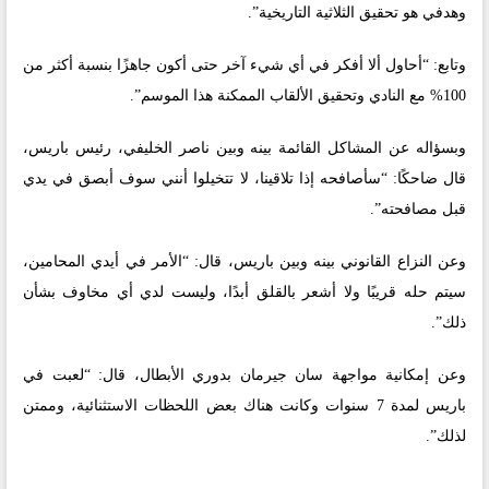
وهدفي هو تحقيق الثلاثية التاريخية”.
وتابع: “أحاول ألا أفكر في أي شيء آخر حتى أكون جاهزًا بنسبة أكثر من
100% مع النادي وتحقيق الألقاب الممكنة هذا الموسم”.
وبسؤاله عن المشاكل القائمة بينه وبين ناصر الخليفي، رئيس باريس،
قال ضاحكًا: “سأصافحه إذا تلاقينا، لا تتخيلوا أنني سوف أبصق في يدي
قبل مصافحته”.
وعن النزاع القانوني بينه وبين باريس، قال: “الأمر في أيدي المحامين،
سيتم حله قريبًا ولا أشعر بالقلق أبدًا، وليست لدي أي مخاوف بشأن
ذلك”.
وعن إمكانية مواجهة سان جيرمان بدوري الأبطال، قال: “لعبت في
باريس لمدة 7 سنوات وكانت هناك بعض اللحظات الاستثنائية، وممتن
لذلك”.