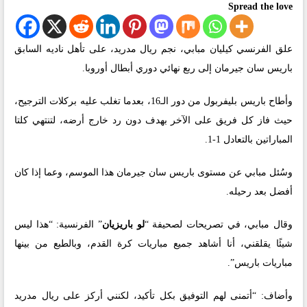
Spread the love
علق الفرنسي كيليان مبابي، نجم ريال مدريد، على تأهل ناديه السابق
باريس سان جيرمان إلى ربع نهائي دوري أبطال أوروبا.
وأطاح باريس بليفربول من دور الـ16، بعدما تغلب عليه بركلات الترجيح،
حيث فاز كل فريق على الآخر بهدف دون رد خارج أرضه، لتنتهي كلتا
المباراتين بالتعادل 1-1.
وسُئل مبابي عن مستوى باريس سان جيرمان هذا الموسم، وعما إذا كان
أفضل بعد رحيله.
وقال مبابي، في تصريحات لصحيفة “
لو باريزيان
” الفرنسية: “هذا ليس
شيئًا يقلقني، أنا أشاهد جميع مباريات كرة القدم، وبالطبع من بينها
مباريات باريس”.
وأضاف: “أتمنى لهم التوفيق بكل تأكيد، لكنني أركز على ريال مدريد