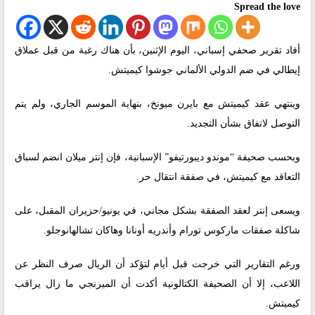
Spread the love
أفاد تقرير صحفي إسباني، اليوم الإثنين، بأن هناك رغبة من قبل عملاق
إيطالي في ضم الدولي الألماني جوشوا كيميتش.
وينتهي عقد كيميتش مع بايرن ميونخ، بنهاية الموسم الجاري، ولم يتم
التوصل لاتفاق بشأن التجديد.
وبحسب صحيفة “موندو ديبورتيفو” الإسبانية، فإن إنتر ميلان انضم لسباق
التعاقد مع كيميتش، في صفقة انتقال حر.
ويسعى إنتر لعقد الصفقة بشكل مجاني، في يونيو/حزيران المقبل، على
شاكلة صفقات ماركوس تورام وأندريه أونانا وهاكان تشالهانوجلو.
ورغم التقارير التي خرجت قبل أيام لتؤكد أن الريال صرف النظر عن
اللاعب، إلا أن الصحيفة الكتالونية أكدت أن الميرنجي ما زال يراقب
كيميتش.