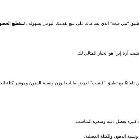
تطبيق “مي فيت” الذي يساعدك على تتبع تقدمك اليومي بسهولة..
تستطيع الحصول علي
ت آريا إير” هو الخيار المثالي لك.
لقائيًا مع تطبيق “فيتبيت” لعرض بيانات الوزن ونسبة الدهون ومؤشر كتلة الجسم
كبيرة بفضل دقته وسعره المناسب.