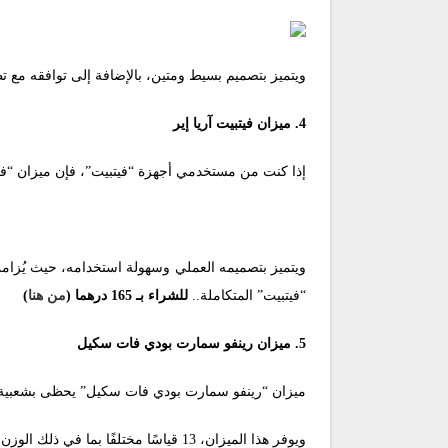
ويتميز بتصميم بسيط ومتين، بالإضافة إلى توافقه مع 
4. ميزان فيتبيت آريا إير
إذا كنت من مستخدمي أجهزة “فيتبيت”، فإن ميزان “فيتبي
ويتميز بتصميمه العملي وسهولة استخدامه، حيث يُزامن ت
“فيتبيت” المتكاملة..
للشراء بـ 165 درهما (
من هنا
)
5. ميزان رينفو سمارت بودي فات سكيل
ميزان “رينفو سمارت بودي فات سكيل” يحظى بشعبية 
ويوفر هذا الميزان، 13 قياسًا مختلفًا بما في ذلك الوزن ونسبة الدهون والكتلة العضلية.