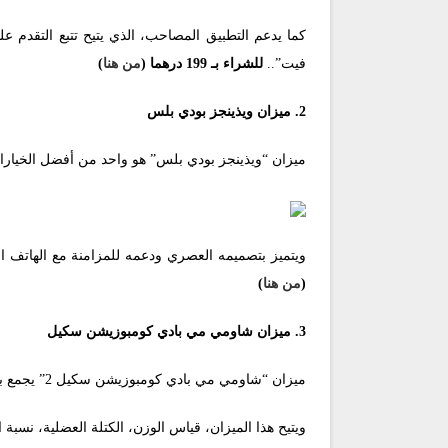
كما يدعم التطبيق المصاحب، الذي يتيح تتبع التقدم ع
فيت”..
للشراء بـ 199 درهما (
من هنا
)
2. ميزان ويذينجز بودي بلس
ميزان “ويذينجز بودي بلس” هو واحد من أفضل الخيارات
ويتميز بتصميمه العصري ودعمه للمزامنة مع الهاتف ال
(
من هنا
)
3. ميزان شاومي مي بادي كومبوزيشن سكيل
ميزان “شاومي مي بادي كومبوزيشن سكيل 2” يجمع بين السعر المناسب والأداء الممتاز.
ويتيح هذا الميزان، قياس الوزن، الكتلة العضلية، نسبة 