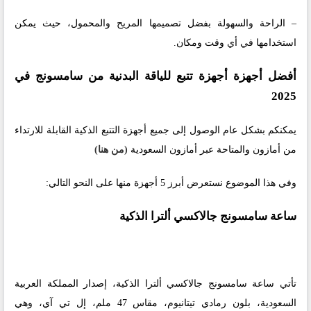
– الراحة والسهولة بفضل تصميمها المريح والمحمول، حيث يمكن
استخدامها في أي وقت ومكان.
أفضل أجهزة أجهزة تتبع للياقة البدنية من سامسونج في
2025
يمكنكم بشكل عام الوصول إلى جميع أجهزة التتبع الذكية القابلة للارتداء
من أمازون والمتاحة عبر أمازون السعودية
(من هنا)
وفي هذا الموضوع نستعرض أبرز 5 أجهزة منها على النحو التالي:
ساعة سامسونج جالاكسي ألترا الذكية
تأتي ساعة سامسونج جالاكسي ألترا الذكية، إصدار المملكة العربية
السعودية، بلون رمادي تيتانيوم، مقاس 47 ملم، إل تي آي، وهي