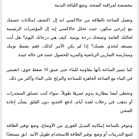
مخصصة لمراقبة الصحة، وتتبع اللياقة البدنية.
وتعمل الساعة بالطاقة من جالاكسي ايه إل: اكتشف إمكانات جسمك
مع إنرجي سكور، حيث تحلل جالاكسي إيه إل المؤشرات الرئيسية
لحالتك العامة وتمنحك درجة يومية. كيف هي درجاتك اليوم؟ هل أنت
مستعد لتحدي نفسك؟ إذا لم يكن الأمر كذلك، فقم بضبط نومك
وممارسة التمارين الرياضية والمزيد للحصول جسد في حالة جيدة.
كما تتميز الساعة بأنها مقاومة للماء حتى عمق 10 ضغط جوي، انغمس
في الماء مع الساعة الجاهزة للسباحة والتزلج على الماء وأكثر من ذلك.
وتحظى أيضا ببطارية يدوم عمرها طويلاً، سواء كنت تتسلق المنحدرات
أو تذهب في رحلات لعدة أيام، ادفع الحدود دون القلق بشأن إعادة
الشحن.
وتتوفر بالساعة إمكانية التبديل الفوري بين الأوضاع، وضع توفير الطاقة
لتتبع التدريبات أو وضع توفير الطاقة للاستخدام طويل الأمد. ابق مستعدًا