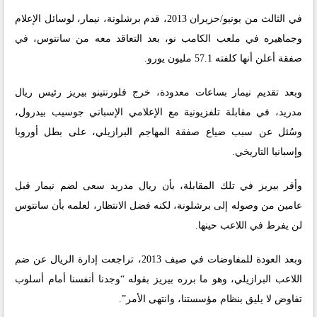
في الثالث من يونيو/حزيران 2013، قدم برشلونة، نيمار، لوسائل الإعلام
وجماهيره في ملعب الكامب نو، بعد التعاقد معه من سانتوس، في
صفقة أعلن أنها كلفته 57.1 مليون يورو.
وبعد تقديم نيمار بساعات معدودة، خرج فلورنتينو بيريز رئيس ريال
مدريد، في مقابلة تلفزيونية مع الإعلامي الإسباني جوسيب بيدرول،
وسُئل عن سبب ضياع صفقة المهاجم البرازيلي، على بطل أوروبا
وإسبانيا التاريخي.
وأقر بيريز في تلك المقابلة، بأن ريال مدريد سعى لضم نيمار قبل
عامين من وصوله إلى برشلونة، لكنه فضل الانتظار، لعلمه بأن سانتوس
لن يفرط في اللاعب حينها.
وبعد العودة للمفاوضات في صيف 2013، تراجعت إدارة الريال عن ضم
اللاعب البرازيلي، وهو ما برره بيريز بقوله “وجدنا أنفسنا أمام أسلوب
تفاوض لا يليق بنظام مؤسستنا، وانتهى الأمر”.