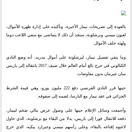
بالعودة إلى تصريحات نيمار الأخيرة، وتأكيده على إدارة ظهره للأموال،
لعيون ميسي وبرشلونة، سنجد أن ذلك لا يتماشى مع سعي اللاعب دوما
ولهثه خلف الأموال.
وما ينفي تفضيل نيمار، لبرشلونة على أموال مدريد، أنه وضع النادي
الكتالوني في حرج بالغ أمام العالم خلال صيف 2017 بانتقاله إلى باريس
سان جيرمان بدون مفاوضات.
حينها قرر النادي الفرنسي دفع 222 مليون يورو، وهي قيمة الشرط
الجزائي في عقد نيمار مع البارسا، لضمه إلى صفوفه.
وأجمعت وسائل الإعلام حينها على وصول عرض مالي ضخم لنيمار،
دفعه للانتقال فورا إلى باريس، بدلا من البقاء مع برشلونة، الذي حاول
لاعبوه إقناعه بالبقاء، وعلى رأسهم ميسي وجيرارد بيكيه، الذي خرج