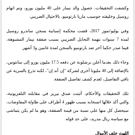
وكشفت التحقيقات، حصول والد نيمار على 40 مليون يورو، وتم اتهام
روسيل وخليفته جوسيب ماريا بارتوميو، بالاحتيال الضريبي.
وفي يوليو/تموز 2017، قضت محكمة إسبانية بسجن ساندرو روسيل
لمدة 7 سنوات بتهمة التحايل الضريبي بسبب صفقة نيمار المشبوهة،
فيما صدر حكما آخر ضد بارتوميو بالسجن لمدة عامين و3 أشهر.
وجاء ذلك بعدما أعلن برشلونة عن دفعه 17.5 مليون يورو إلى سانتوس،
بالإضافة إلى 40 مليونا أخرى لشركة “إن أند إن”، لكنه تذرع بالسرية عن
باقي التفاصيل، لعدم كشف تفاصيل الصفقة.
تلك التحقيقات والأحكام، أثبتت صدق بيريز في مقابلته التلفزيونية،
والتي أكد خلالها انسحابه بسبب ظهور 4 أطراف على طاولة المفاوضات،
سيحصل كل منها على نسبة من قيمة الصفقة، وهو ما لم يكن يتماشى
مع سياسة ريال مدريد، على حد قوله.
اللهث خلف الأموال