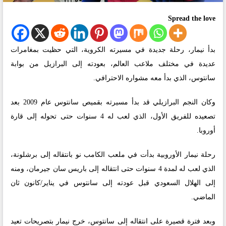
Spread the love
بدأ نيمار، رحلة جديدة في مسيرته الكروية، التي حظيت بمغامرات
عديدة في مختلف ملاعب العالم، بعودته إلى البرازيل من بوابة
سانتوس، الذي بدأ معه مشواره الاحترافي.
وكان النجم البرازيلي قد بدأ مسيرته بقميص سانتوس عام 2009 بعد
تصعيده للفريق الأول، الذي لعب له 4 سنوات حتى تحوله إلى قارة
أوروبا.
رحلة نيمار الأوروبية بدأت في ملعب الكامب نو بانتقاله إلى برشلونة،
الذي لعب له لمدة 4 سنوات حتى انتقاله إلى باريس سان جيرمان، ومنه
إلى الهلال السعودي قبل عودته إلى سانتوس في يناير/كانون ثان
الماضي.
وبعد فترة قصيرة على انتقاله إلى سانتوس، خرج نيمار بتصريحات تعيد