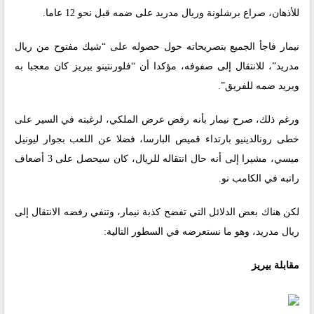
للأذهان، صراع برشلونة وريال مدريد على ضمه قبل نحو 12 عاما.
نيمار فاجأ الجميع بتصريحاته حول حصوله على “شيك مفتوح من ريال
مدريد”، للانتقال إلى صفوفه، مؤكدا أن “فلورنتينو بيريز كان معجبا به
ويريد ضمه للفريق”.
ورغم ذلك، صرح نيمار بأنه رفض عرض الملكي، لرغبته في السير على
خطى رونالدينيو بارتداء قميص البارسا، فضلا عن اللعب بجوار ليونيل
ميسي، مشيرا إلى أنه حال انتقاله للريال، كان سيحصل على 3 أضعاف
راتبه في الكامب نو.
لكن هناك بعض الدلائل التي تفضح كذبة نيمار، وتنفي رفضه الانتقال إلى
ريال مدريد، وهو ما نستعرضه في السطور التالية:
مقابلة بيريز