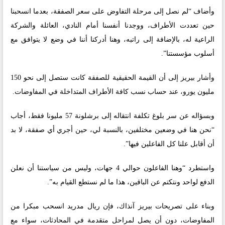
وأضاف “لم نصل إلى مرحلة التفاوض على سعر الصفقة، بعدما انسحبنا
حين تعددت الأطراف، ووجدنا أنفسنا أمام النادي، العائلة والشركة
الراعية له، بالإضافة إلى راتبه، وهنا أدركنا أننا في وضع لا يتوافق مع
أسلوب مؤسستنا”.
وأشار بيريز إلى أن القيمة الحقيقية للصفقة كانت ستصل إلى نحو 150
مليون يورو، عند حساب نسب كافة الأطراف المتداخلة في المفاوضات.
وبسؤاله عن سر بلوغ تكلفة انتقاله إلى برشلونة 57 مليونا فقط، أجاب
“نحن هنا في وضعين مختلفين، بالنسبة لي، حين أجري أي صفقة، لا بد
أن أقابل علنا كل الفاعلين فيها”.
واستطرد “وهنا الفاعلون حوالي 4 جهات، وليس من سياستنا أن نعلن
الدفع لواحد ونتكتم عن الباقين، هذا ما لم نستطع القيام به”.
وبناء على تصريحات بيريز آنذاك، فإن ريال مدريد انسحب مبكرا من
المفاوضات، دون أن يصل لمراحل متقدمة في المحادثات، سواء مع