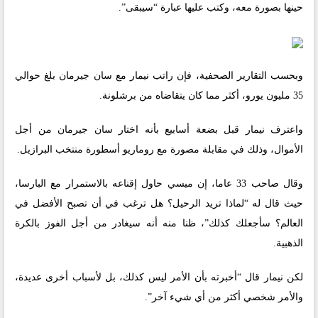
حينها بصورة معه، وكتب عليها عبارة “سيبقى”.
وبحسب التقارير الصحفية، فإن راتب نيمار مع سان جيرمان بلغ حوالي
35 مليون يورو، أكثر مما كان يتقاضاه من برشلونة.
واعترف نيمار قبل بضعة أسابيع بأنه اختار سان جيرمان من أجل
الأموال، وذلك في مقابلة مصورة مع روماريو أسطورة منتخب البرازيل.
وقال صاحب 33 عاما، إن ميسي حاول إقناعه بالاستمرار مع البارسا،
حيث قال له “لماذا تريد الرحيل؟ هل ترغب في أن تصبح الأفضل في
العالم؟ سأجعلك كذلك”، ظنا منه أنه سيغادر من أجل الفوز بالكرة
الذهبية.
لكن نيمار قال “أخبرته بأن الأمر ليس كذلك، بل لأسباب أخرى عديدة،
والأمر شخصي أكثر من أي شيء آخر”.