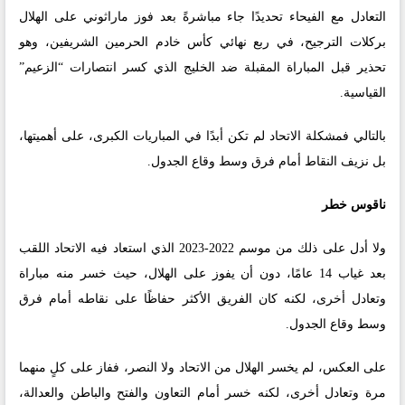
التعادل مع الفيحاء تحديدًا جاء مباشرةً بعد فوز ماراثوني على الهلال
بركلات الترجيح، في ربع نهائي كأس خادم الحرمين الشريفين، وهو
تحذير قبل المباراة المقبلة ضد الخليج الذي كسر انتصارات “الزعيم”
القياسية.
بالتالي فمشكلة الاتحاد لم تكن أبدًا في المباريات الكبرى، على أهميتها،
بل نزيف النقاط أمام فرق وسط وقاع الجدول.
ناقوس خطر
ولا أدل على ذلك من موسم 2022-2023 الذي استعاد فيه الاتحاد اللقب
بعد غياب 14 عامًا، دون أن يفوز على الهلال، حيث خسر منه مباراة
وتعادل أخرى، لكنه كان الفريق الأكثر حفاظًا على نقاطه أمام فرق
وسط وقاع الجدول.
على العكس، لم يخسر الهلال من الاتحاد ولا النصر، ففاز على كلٍ منهما
مرة وتعادل أخرى، لكنه خسر أمام التعاون والفتح والباطن والعدالة،