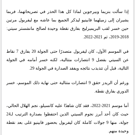
إذا سألت بنزيما وبيرجوين لماذا كل هذا الحذر في تصريحاتهما، فربما
يشيران إلى زميلهما فابينيو ليذكر الجميع بما عاشه مع ليفربول مرتين
حين خسر لقب البريميرليج بفارق نقطة وحيدة لصالح مانشستر سيتي:
2018-2019، ثم 2021-2022.
في الموسم الأول، كان ليفربول متصدرًا حتى الجولة 20 بفارق 7 نقاط
عن السيتي بفضل 9 انتصارات متتالية، لكنه خسر أمامه في الجولة
التالية، قبل أن تتذبذب نتائجه ويفقد الصدارة في الجولة 29.
ورغم أن الريدز حقق 9 انتصارات متتالية حتى نهاية ذلك الموسم، خسر
الدوري بفارق نقطة.
أما موسم 2021-2022، فقد كان شاهدًا عليه كانسيلو، نجم الهلال الحالي،
حيث كان أحد أبرز نجوم السيتي الذين احتفظوا بصدارة الترتيب لـ24
جولة، منها 9 جولات كاملة كان ليفربول بحضور فابينيو على بعد نقطة
وحيدة منهم.