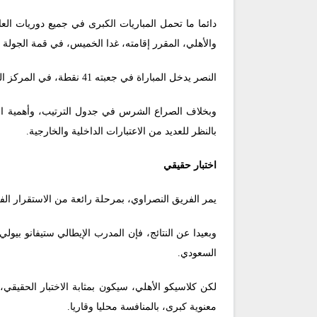
دائما ما تحمل المباريات الكبرى في جميع دوريات ال
والأهلي، المقرر إقامته، غدا الخميس، في قمة الجولة 20 من دوري روشن.
النصر يدخل المباراة في جعبته 41 نقطة، في المركز الثالث، متساويا مع القادسية الرابع، لكنه يتفوق بفارق الأهداف، فيما يأتي الأهلي خلفهما، بفارق 3 نقاط.
وبخلاف الصراع الشرس في جدول الترتيب، وأهمية المب
بالنظر للعديد من الاعتبارات الداخلية والخارجية.
اختبار حقيقي
يمر الفريق النصراوي، بمرحلة رائعة من الاستقرار الفني خلال الموسم الحالي، بعدم الخس
وبعيدا عن النتائج، فإن المدرب الإيطالي ستيفانو بي
السعودي.
لكن كلاسيكو الأهلي، سيكون بمثابة الاختبار الحقيقي،
معنوية كبرى، بالمنافسة محليا وقاريا.