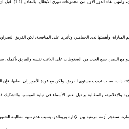
يايسله كان يقود سالزبورج ال
 المباراة، وأهميتها لدى الجماهير، وتأثيرها على المنافسة، لكن الفريق النصر
لدو مع النصر، يضع العديد من الضغوطات على اللاعب نفسه والفريق بأكمله، بس
نتقادات، بسبب تذبذب مستوى الفريق، ولكن مع عودة الأمور إلى نصابها، فإن ال
يرية والإعلامية، والمطالبة برحيل بعض الأسماء في نهاية الموسم، والتشكيك
خسارة، ستفجر أزمة مرتقبة بين الإدارة ورونالدو، بسبب عدم تلبية مطالبته الشت