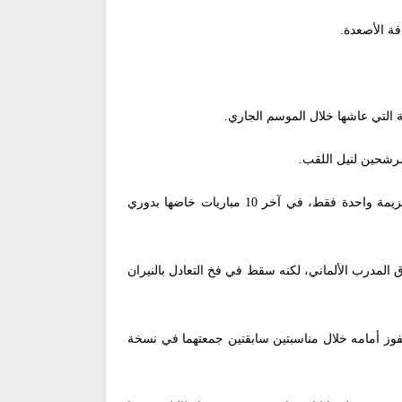
ة الأصعدة.
 التي عاشها خلال الموسم الجاري.
رشحين لنيل اللقب.
وعلى المستوى المحلي، استعاد “الراقي” بريقه، بالتواجد في المركز الخامس، والاستمرار في المنافسة، حيث لم يتعرض سوى لهزيمة واحدة فقط، في آخر 10 مباريات خاضها بدوري
 المدرب الألماني، لكنه سقط في فخ التعادل بالنيران
الفوز أمامه خلال مناسبتين سابقتين جمعتهما في نسخة