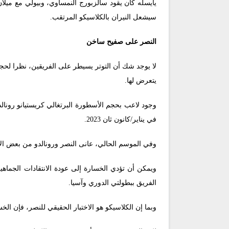
سيشعل النيران بالكلاسيكو المرتقب.
النصر على صفيح ساخن
لا يوجد شك أن التوتر يسيطر على الفريقين، نظرا لحجم
يتعرض لها.
وجود لاعب بحجم الأسطورة البرتغالي كريستيانو رونا
في يناير/كانون ثان 2023.
وفي الموسم الحالي، عانى النصر ورونالدو من بعض الا
ويمكن أن تؤدي الخسارة إلى عودة الانتقادات الجماه
الفريق ببطولتي الدوري وآسيا.
وبما إن الكلاسيكو هو الاختبار الحقيقي للنصر، فإن ال