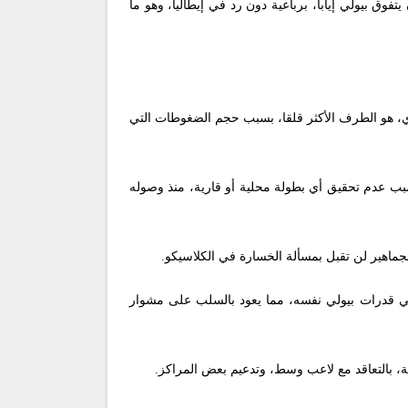
نمساوي، وبيولي مع ميلان، وانتهى لقاء الدور الأول من مجموعات دوري الأبطال، بالتعادل (1-1)، قبل أن يتفوق بيولي إيابا، برباعية دون رد في إيطاليا، وهو ما
اوي، هو الطرف الأكثر قلقا، بسبب حجم الضغوطات التي
بب عدم تحقيق أي بطولة محلية أو قارية، منذ وصوله
جماهير لن تقبل بمسألة الخسارة في الكلاسيكو.
 في قدرات بيولي نفسه، مما يعود بالسلب على مشوار
وية، بالتعاقد مع لاعب وسط، وتدعيم بعض المراكز.