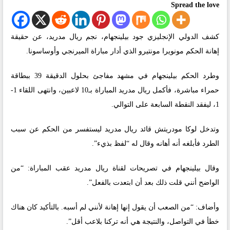
Spread the love
كشف الدولي الإنجليزي جود بيلينجهام، نجم ريال مدريد، عن حقيقة
إهانة الحكم مونويرا مونتيرو الذي أدار مباراة الميرنجي وأوساسونا.
وطرد الحكم بيلينجهام في مشهد مفاجئ بحلول الدقيقة 39 ببطاقة
حمراء مباشرة، فأكمل ريال مدريد المباراة بـ10 لاعبين، وانتهى اللقاء 1-
1، ليفقد النقطة السابعة على التوالي.
وتدخل لوكا مودريتش قائد ريال مدريد ليستفسر من الحكم عن سبب
الطرد فأبلغه أنه أهانه وقال له “لفظ بذيء”.
وقال بيلينجهام في تصريحات لقناة ريال مدريد عقب المباراة: “من
الواضح أنني قلت ذلك بعد أن ابتعدت بالفعل”.
وأضاف: “من الصعب أن يقول إنها إهانة لأنني لم أسبه. بالتأكيد كان هناك
خطأ في التواصل، والنتيجة هي أنه تركنا بلاعب أقل”.