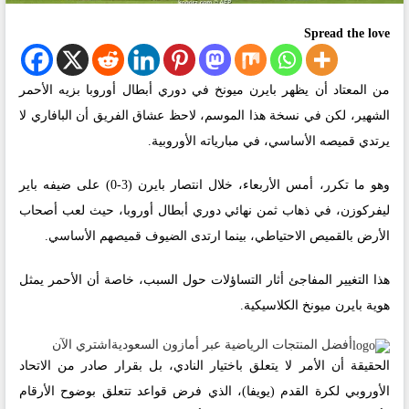
Spread the love
من المعتاد أن يظهر بايرن ميونخ في دوري أبطال أوروبا بزيه الأحمر
الشهير، لكن في نسخة هذا الموسم، لاحظ عشاق الفريق أن البافاري لا
يرتدي قميصه الأساسي، في مبارياته الأوروبية.
وهو ما تكرر، أمس الأربعاء، خلال انتصار بايرن (3-0) على ضيفه باير
ليفركوزن، في ذهاب ثمن نهائي دوري أبطال أوروبا، حيث لعب أصحاب
الأرض بالقميص الاحتياطي، بينما ارتدى الضيوف قميصهم الأساسي.
هذا التغيير المفاجئ أثار التساؤلات حول السبب، خاصة أن الأحمر يمثل
هوية بايرن ميونخ الكلاسيكية.
أفضل المنتجات الرياضية عبر أمازون السعودية
اشتري الآن
الحقيقة أن الأمر لا يتعلق باختيار النادي، بل بقرار صادر من الاتحاد
الأوروبي لكرة القدم (يويفا)، الذي فرض قواعد تتعلق بوضوح الأرقام