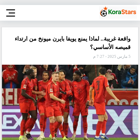
واقعة غريبة.. لماذا يمنع يويفا بايرن ميونخ من ارتداء
قميصه الأساسي؟
5 مارس 2025 - 7:27 م