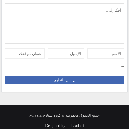
جميع الحقوق محفوظة © كورة ستار-kora stars
Designed by | albaadani