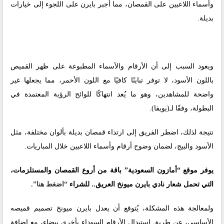
وأسماء اللاعبين على القمصان، مما أجبر بايرن على اللجوء إلى خيارات
بديلة.
ويعود السبب إلى أن الأرقام والأسماء المطبوعة على ظهر القميص
باللون الأسود، لا توفر تباينًا كافيًا مع اللون الأحمر، مما يجعلها غير
واضحة للمشاهدين، وهو ما يُعد انتهاكًا للوائح الرؤية المعتمدة في
البطولة، وفقًا لـ(يويفا).
نتيجة لذلك، اضطر الفريق إلى ارتداء قمصان بديلة بألوان مختلفة، مثل
الأسود والبيج، لضمان وضوح أرقام وأسماء اللاعبين خلال المباريات.
يوفر موقع
“أمازون السعودية”
باقة من أروع القمصان والمستلزمات،
التي تحمل شعار نادي بايرن ميونخ العريق.. للشراء
“اضغط هنا”.
ولمعالجة هذه المشكلة، يُتوقع أن يعدل بايرن ميونخ تصميم قميصه
الأساسي، عن طريق استبدال الأرقام السوداء بأخرى بيضاء، مع إضافة