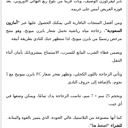
باير ليفركوزن الوصيف، وبات قريبًا من بلوغ ربع النهائي الأوروبي، بعد
فوزه العريض أمس على غريمه.
ومن أفضل المنتجات البافارية التي يمكنك الحصول عليها عبر
“أمازون
السعودية”
، زجاجة مياه رياضية تحمل شعار بايرن ميونخ، وهو منتج
مرخص رسميًا من بايرن ميونخ، لذا ستظهر حبك للنادي بطريقة أنيقة.
ويضمن غطاء الشرب المانع للتسرب، الاستمتاع بمشروباتك بأمان أثناء
التنقل.
وتأتي الزجاجة باللون الكحلي، وتظهر بفخر شعار FC بايرن ميونيخ مع 5
نجوم، بالإضافة إلى حروف النادي.
وبحجم 25 سم × 7 سم، تناسب الزجاجة يدك تمامًا، ويمكن وضعها في
أي جيب.
كما أنها مصنوعة من البلاستيك عالي الجودة، الذي يتميز بالقوة والمتانة..
للشراء
“اضغط هنا”.