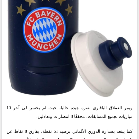
ويمر العملاق البافاري بفترة جيدة حاليا، حيث لم يخسر في آخر 10
مباريات بجميع المسابقات، محققًا 8 انتصارات وتعادلين.
كما يبتعد بصدارة الدوري الألماني برصيد 61 نقطة، بفارق 8 نقاط عن