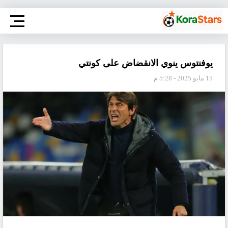
يوفنتوس ينوي الانقضاض على كونتي
15 مايو 2025 - 5:28 م