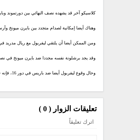
كلاسيكو آخر قد يشهده نصف النهائي بين دورتموند وباي
وهناك أيضا إمكانية لصدام متجدد بين بايرن ميونخ وآرسنال ف
ومن الممكن أيضا أن يلتقي ليفربول مع ريال مدريد في نصف النهائي،
وقد يجد برشلونة نفسه مجددا ضد بايرن ميونخ في نصف ال
وحال وقوع ليفربول أيضا ضد باريس في دور 16، فإنه قد يصطدم بآرسنال في نصف النهائي، إذا واجه الأخير، فريق آيندهوفن في الدور القادم.
تعليقات الزوار ( 0 )
اترك تعليقاً