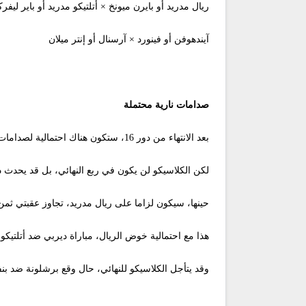
ريال مدريد أو بايرن ميونخ × أتلتيكو مدريد أو باير ليفر
آيندهوفن أو فينورد × آرسنال أو إنتر ميلان
صدامات نارية محتملة
بعد الانتهاء من دور 16، ستكون هناك احتمالية لصدامات نارية في الأدوار القادمة، من بينها كلاسيكو الأرض بين برشلونة وريال مدريد.
لكن الكلاسيكو لن يكون في ربع النهائي، بل قد يحدث ذ
حينها، سيكون لزاما على ريال مدريد، تجاوز عقبتي ثمن 
هذا مع احتمالية خوض الريال، مباراة ديربي ضد أتلتيكو مدريد في دور 16، ما لم تضعه ا
وقد يتأجل الكلاسيكو للنهائي، حال وقع برشلونة ضد بنفيكا في قرعة دور 16، حيث سيبتعد حينها عن طري