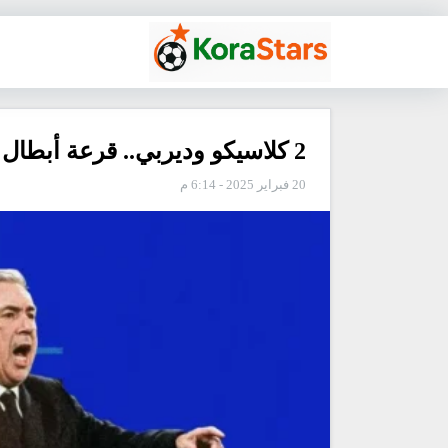
2 كلاسيكو وديربي.. قرعة أبطال أوروبا تنتظر سيناريوهات مجنونة
20 فبراير 2025 - 6:14 م