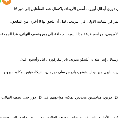
ي أبطال أوروبا، أمس الأربعاء، باكتمال عقد المتأهلين إلى دور 16.
ل، إنتر ميلان، أتلتيكو مدريد، باير ليفركوزن، ليل وأستون فيلا.
يد، بايرن ميونخ، آيندهوفن، باريس سان جيرمان، بنفيكا، فينورد وكلوب بروج.
كل فريق، منافسين محددين يمكنه مواجهتهم في كل دور حتى نصف النهائي،