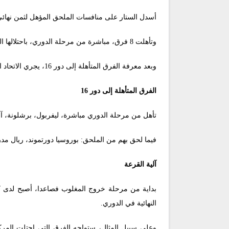
أسدل الستار على منافسات الملحق المؤهل لثمن نهائي دور
وتأهلت 8 فرق، مباشرة من مرحلة الدوري، باحتلالها المراكز الثمانية الأولى في الترتيب، قبل أن تلحق بها 8 أخرى من الملحق.
وبعد معرفة الفرق المتأهلة إلى دور 16، يجري الاتحاد الأوروبي، مراسم قرعة هذا الدور، بالإضافة إلى ربع ونصف النهائي، غدا الجمعة، بمدينة نيون السويسرية.
الفرق المتأهلة إلى دور 16
تأهل من مرحلة الدوري مباشرة، ليفربول، برشلونة، آرسنا
فيما لحق بهم من الملحق: بوروسيا دورتموند، ريال مدر
آلية القرعة
بداية من مرحلة خروج المغلوب فصاعدا، أصبح لدى 
النهائية في الدوري.