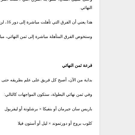
النهائي.
هذا يعني أن الفرق التي تأهلت مباشرة إلى دور 16، لن تلتقي ببعضها في ثمن النهائي، بل ستتواجه مع المتأهلين من الملحق.
وستخوض الفرق المتأهلة مباشرة إلى ثمن النهائي، مبا
قرعة ثمن النهائي
بداية من الآن، أصبح كل فريق على علم بطريقه حتى الن
وفي ثمن نهائي البطولة، ستكون المواجهات كالتالي:
باريس سان جيرمان أو بنفيكا × برشلونة أو ليفربول
كلوب بروج أو دورتموند × ليل أو أستون فيلا